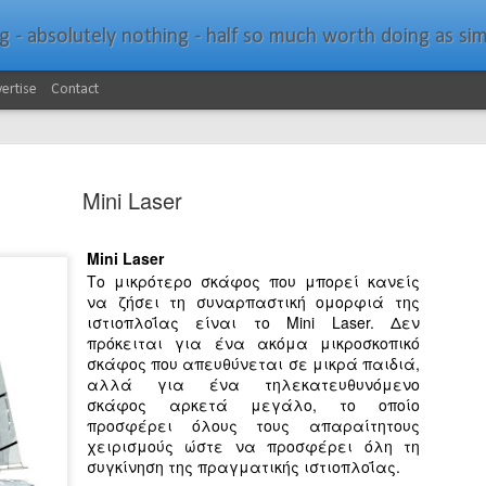
bsolutely nothing - half so much worth doing as simply messing about in bo
ertise
Contact
Mini Laser
Mini Laser
Το μικρότερο σκάφος που μπορεί κανείς
Southern Spars Laun
JAN
να ζήσει τη συναρπαστική ομορφιά της
19
ιστιοπλοΐας είναι το Mini Laser. Δεν
Website
πρόκειται για ένα ακόμα μικροσκοπικό
σκάφος που απευθύνεται σε μικρά παιδιά,
North Technology Group (NTG) company Souther
αλλά για ένα τηλεκατευθυνόμενο
launched a brand-new website at www.southerns
σκάφος αρκετά μεγάλο, το οποίο
προσφέρει όλους τους απαραίτητους
With an emphasis on quality information, video, 
χειρισμούς ώστε να προσφέρει όλη τη
interactive elements, the new website provides ex
συγκίνηση της πραγματικής ιστιοπλοΐας.
prospective customers with considerably more det