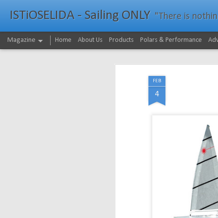
ISTiOSELIDA - Sailing ONLY
"There is nothing - a
Magazine
Home
About Us
Products
Polars & Performance
Adv
FEB
4