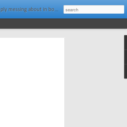
ats." Water Rat, Kenneth Grahame
ches New
n Spars has
pars.com.
imagery, and
isting and
ail about the