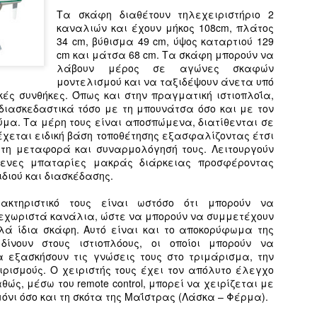
Southern Spars' global operation and product offe
Τα σκάφη διαθέτουν τηλεχειριστήριο 2
previous version of the site.
καναλιών και έχουν μήκος 108cm, πλάτος
34 cm, βύθισμα 49 cm, ύψος καταρτιού 129
"With eye-catching images of some of Southern 
cm και μάτσα 68 cm. Τα σκάφη μπορούν να
projects, the new, more visual home page provides
λάβουν μέρος σε αγώνες σκαφών
with access to a wide range of information with ju
μοντελισμού και να ταξιδέψουν άνετα υπό
clicks of their mouse. I think we're on the mark w
κές συνθήκες. Όπως και στην πραγματική ιστιοπλοΐα,
usability, providing quick access to details of th
ι διασκεδαστικά τόσο με τη μπουνάτσα όσο και με τον
products, technology, services and news," said 
ύμα. Τα μέρη τους είναι αποσπώμενα, διατίθενται σε
Director, Mark Hauser.
ρέχεται ειδική βάση τοποθέτησης εξασφαλίζοντας έτσι
ετη μεταφορά και συναρμολόγησή τους. Λειτουργούν
ενες μπαταρίες μακράς διάρκειας προσφέροντας
διού και διασκέδασης.
ακτηριστικό τους είναι ωστόσο ότι μπορούν να
ξεχωριστά κανάλια, ώστε να μπορούν να συμμετέχουν
ά ίδια σκάφη. Αυτό είναι και το αποκορύφωμα της
 δίνουν στους ιστιοπλόους, οι οποίοι μπορούν να
 εξασκήσουν τις γνώσεις τους στο τριμάρισμα, την
ειρισμούς. Ο χειριστής τους έχει τον απόλυτο έλεγχο
θώς, μέσω του remote control, μπορεί να χειρίζεται με
μόνι όσο και τη σκότα της Μαΐστρας (Λάσκα – Φέρμα).