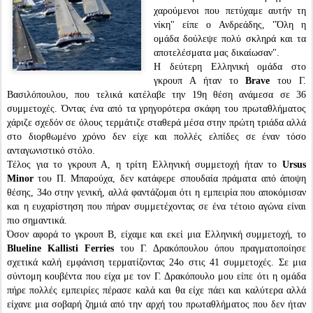
χαρούμενοι που πετύχαμε αυτήν τη
νίκη" είπε ο Ανδρεάδης, "Όλη η
ομάδα δούλεψε πολύ σκληρά και τα
αποτελέσματα μας δικαίωσαν".
Η δεύτερη Ελληνική ομάδα στο
γκρουπ Α ήταν το
Brave
του Γ.
Βασιλόπουλου, που τελικά κατέλαβε την 19η θέση ανάμεσα σε 36
συμμετοχές. Όντας ένα από τα γρηγορότερα σκάφη του πρωταθλήματος
χάριζε σχεδόν σε όλους τερμάτιζε σταθερά μέσα στην πρώτη τριάδα αλλά
στο διορθωμένο χρόνο δεν είχε και πολλές ελπίδες σε έναν τόσο
ανταγωνιστικό στόλο.
Τέλος για το γκρουπ Α, η τρίτη Ελληνική συμμετοχή ήταν το
Ursus
Minor
του Π. Μπαρούχα, δεν κατάφερε σπουδαία πράματα από άποψη
θέσης, 34ο στην γενική, αλλά φαντάζομαι ότι η εμπειρία που αποκόμισαν
και η ευχαρίστηση που πήραν συμμετέχοντας σε ένα τέτοιο αγώνα είναι
πιο σημαντικά.
Όσον αφορά το γκρουπ Β, είχαμε και εκεί μια Ελληνική συμμετοχή, το
Blueline Kallisti Ferries
του Γ. Δρακόπουλου όπου πραγματοποίησε
σχετικά καλή εμφάνιση τερματίζοντας 24ο στις 41 συμμετοχές. Σε μια
σύντομη κουβέντα που είχα με τον Γ. Δρακόπουλο μου είπε ότι η ομάδα
πήρε πολλές εμπειρίες πέρασε καλά και θα είχε πάει και καλύτερα αλλά
είχανε μια σοβαρή ζημιά από την αρχή του πρωταθλήματος που δεν ήταν