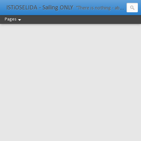
ISTiOSELIDA - Sailing ONLY
"There is nothing - absolutely nothing - half so much worth doing as simply messing about in boats." Water Rat, Kenneth Grahame
Pages