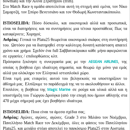
bowman) και την Αλίνα Στρατηγίου (trim).
Στο Match Race η ομάδα αποτελείται αυτή τη στιγμή από εμένα, τον Νίκο
Σαμαρτζή, τον Σπύρο Βενετσιάνο και τον Θοδωρή Κωνσταντακόπουλο.
ISTiOSELIDA:
Πόσο δύσκολο, και οικονομικά αλλά και προσωπικά,
είναι να διατηρήσεις και να συντηρήσεις μια τέτοια προσπάθεια; Πως τα
καταφέρνετε; Χορηγοί;
Ανδρέας:
Γενικά το Platu25 θεωρείται οικονομικό σκάφος στη συντήρησή
του. Ωστόσο για να διατηρηθεί στην καλύτερη δυνατή κατάσταση απαιτεί
χρόνο και χρήμα. Σχεδόν ένα full Σαββατοκύριακο κάθε μήνα αφιερώνεται
σε εργασίες / επιδιορθώσεις κλπ.
Πρόσφατα ξεκίνησε η συνεργασία μας με την
, της
AEGEAN AIRLINES
οποίας η βοήθεια έχει ιδιαίτερη σημασία, και θεωρώ όχι μόνο για εμάς
αλλά για ολόκληρο τον Ελληνικό ιστιοπλοϊκό χώρο.
Είναι τιμή μας εταιρείες αυτού του βεληνεκούς να υποστηρίζουν το
άθλημά μας. Ελπίζουμε το παράδειγμά της να το ακολουθήσουν κι άλλοι.
Επιπλέον, η βοήθεια της
σε ρούχα και υλικά αλλά και η
Magic Marine
υποστήριξη του Γιώργου Δρούγκα (από την εποχή που ήμουν αθλητής στα
470 μέχρι σήμερα) μας έχει βοηθήσει ιδιαίτερα.
ISTiOSELIDA:
Ποια είναι τα άμεσα σχέδια σας;
Ανδρέας:
Αγώνες, αγώνες, αγώνες. Grade 3 στο Μιλάνο τον Νοέμβριο,
Πανελλήνιο Match Race τον Δεκέμβριο, όλες οι φάσεις του Πανελληνίου
Platu25, και μεγάλο στόχο αποτελεί το παγκόσμιο Platu25 στην Αυστρία.