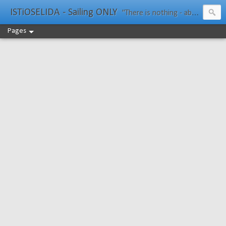
ISTiOSELIDA - Sailing ONLY
"There is nothing - absolutely nothing - half so much worth doing as simply messing about in boats." Water Rat, Kenneth Grahame
Pages