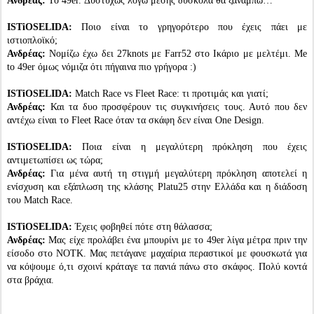
Ανδρέας:
Το 49er. Δυστυχώς λόγω μέσης δύσκολα θα ξαναμπώ…
ISTiOSELIDA:
Ποιο είναι το γρηγορότερο που έχεις πάει με
ιστιοπλοϊκό;
Ανδρέας:
Νομίζω έχω δει 27knots με Farr52 στο Ικάριο με μελτέμι. Me
to 49er όμως νόμιζα ότι πήγαινα πιο γρήγορα :)
ISTiOSELIDA:
Match Race vs Fleet Race: τι προτιμάς και γιατί;
Ανδρέας:
Και τα δυο προσφέρουν τις συγκινήσεις τους. Αυτό που δεν
αντέχω είναι το Fleet Race όταν τα σκάφη δεν είναι One Design.
ISTiOSELIDA:
Ποια είναι η μεγαλύτερη πρόκληση που έχεις
αντιμετωπίσει ως τώρα;
Ανδρέας:
Για μένα αυτή τη στιγμή μεγαλύτερη πρόκληση αποτελεί η
ενίσχυση και εξάπλωση της κλάσης Platu25 στην Ελλάδα και η διάδοση
του Match Race.
ISTiOSELIDA:
Έχεις φοβηθεί πότε στη θάλασσα;
Ανδρέας:
Μας είχε προλάβει ένα μπουρίνι με το 49er λίγα μέτρα πριν την
είσοδο στο ΝΟΤΚ. Μας πετάγανε μαχαίρια περαστικοί με φουσκωτά για
να κόψουμε ό,τι σχοινί κράταγε τα πανιά πάνω στο σκάφος. Πολύ κοντά
στα βράχια.