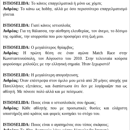
ISTiOSELIDA:
Το κάνεις επαγγελματικά ή μόνο ως χόμπι;
Ανδρέας:
Το κάνω ως hobby, αλλά με όσο περισσότερο επαγγελματισμό
γίνεται
ISTiOSELIDA:
Γιατί κάνεις ιστιοπλοΐα;
Ανδρέας:
Για τη θάλασσα, την αίσθηση ελευθερίας, τον άνεμο, το δέσιμο
της ομάδας, την ισορροπία που μου προσφέρει στη ζωή μου.
ISTiOSELIDA:
Ο μεγαλύτερος θρίαμβος;
Ανδρέας:
Η πρώτη θέση σε έναν αγώνα Match Race στην
Κωνσταντινούπολη, τον Αύγουστο του 2010. Στην τελευταία κούρσα
φορούσαμε μπλούζες με την ελληνική σημαία. Ήταν ξεχωριστό!
ISTiOSELIDA:
Η μεγαλύτερη απογοήτευση;
Ανδρέας:
Όταν επέστρεψα στον όμιλο μου
μετά από 20 μήνες αποχής για
Πανελλήνιες εξετάσεις, και διαπίστωσα ότι δεν με λογάριαζαν πια ως
αθλητή. Με πόνεσε πολύ αλλά και με πείσμωσε.
ISTiOSELIDA:
Ποιος είναι ο ιστιοπλοϊκός σου ήρωας;
Ανδρέας:
Κάθε αθλητής που με προσωπικές θυσίες και ελάχιστη
υποστήριξη από κράτος και φορείς κυνηγάει το στόχο του.
ISTiOSELIDA:
Ποιος είναι ο αγαπημένος σου τύπος σκάφους;