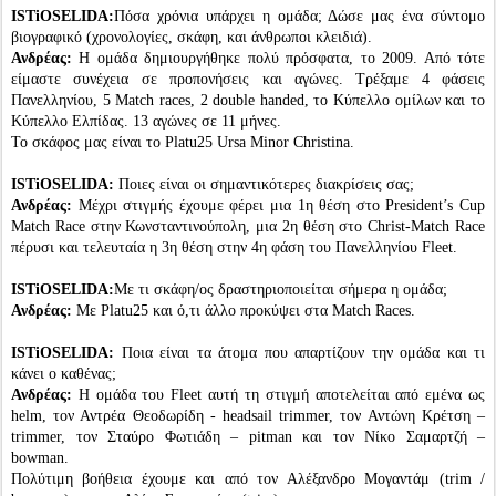
ISTiOSELIDA:
Πόσα χρόνια υπάρχει η ομάδα; Δώσε μας ένα σύντομο
βιογραφικό (χρονολογίες, σκάφη, και άνθρωποι κλειδιά).
Ανδρέας:
Η ομάδα δημιουργήθηκε πολύ πρόσφατα, το 2009. Από τότε
είμαστε συνέχεια σε προπονήσεις και αγώνες. Τρέξαμε 4 φάσεις
Πανελληνίου, 5 Match races, 2 double handed, το Κύπελλο ομίλων και το
Κύπελλο Ελπίδας. 13 αγώνες σε 11 μήνες.
Το σκάφος μας είναι το Platu25 Ursa Minor Christina.
ISTiOSELIDA:
Ποιες είναι οι σημαντικότερες διακρίσεις σας;
Ανδρέας:
Μέχρι στιγμής έχουμε φέρει μια 1η θέση στο President’s Cup
Match Race στην Κωνσταντινούπολη, μια 2η θέση στο Christ-Match Race
πέρυσι και τελευταία η 3η θέση στην 4η φάση του Πανελληνίου Fleet.
ISTiOSELIDA:
Με τι σκάφη/ος δραστηριοποιείται σήμερα η ομάδα;
Ανδρέας:
Με Platu25 και ό,τι άλλο προκύψει στα Match Races.
ISTiOSELIDA:
Ποια είναι τα άτομα που απαρτίζουν την ομάδα και τι
κάνει ο καθένας;
Ανδρέας:
Η ομάδα του Fleet αυτή τη στιγμή αποτελείται από εμένα ως
helm, τον Αντρέα Θεοδωρίδη - headsail trimmer, τον Αντώνη Κρέτση –
trimmer, τον Σταύρο Φωτιάδη – pitman και τον Νίκο Σαμαρτζή –
bowman.
Πολύτιμη βοήθεια έχουμε και από τον Αλέξανδρο Μογαντάμ (trim /