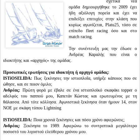
σχετικά νέα
ομάδα δημιουργήθηκε το 2009 έχει
ήδη αξιόλογη πορεία και έχει να
επιδείξει επιτυχίες στην κλάση που
κυρίως αγωνίζεται, Platu25, τόσο σε
επίπεδο fleet racing όσο και στο
match racing.
Την συνέντευξη μας την έδωσε ο
Ανδρέας Καραλής που είναι ο
ιδιοκτήτης και «αρχηγός» της ομάδας.
Προσωπικές ερωτήσεις για ιδιοκτήτη ή αρχηγό ομάδας:
ISTiOSELIDA:
Πως ξεκίνησες την ιστιοπλοΐα, υπήρξε κάποιος που σε
ώθησε, και σε ποιον όμιλο;
Ανδρέας:
Πρώτη φορά με έβαλε σε ένα ιστιοπλοϊκό σκαφάκι topper ο
αδελφός του παππού μου, Καπετάν Κώστας και ερωτευμένος με τη
θάλασσα. Από τότε κόλλησα. Αγωνιστικά ξεκίνησα όταν ήμουν 14, στον
ΝΟΕ με σκάφη τύπου Lightning
ISTiOSELIDA:
Ποια χρονιά ξεκίνησες και πόσο χρόνο αφιερώνεις;
Ανδρέας:
Ξεκίνησα το 1989. Αφιερώνω το συντριπτικά μεγαλύτερο
ποσοστό του λιγοστού ελεύθερου χρόνου μου.