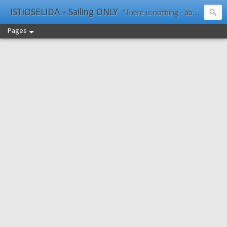
ISTiOSELIDA - Sailing ONLY
"There is nothing - absolutely nothing - half so much worth doing as simply messing about in boats." Water Rat, Kenneth Grahame
Pages