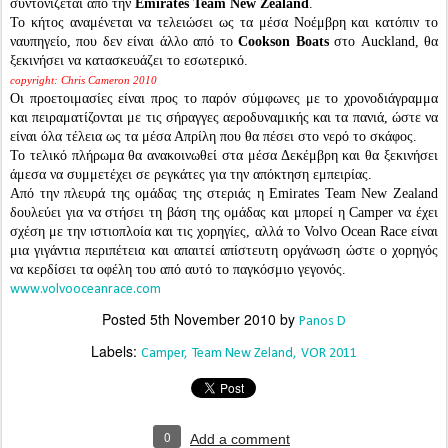
συντονίζεται από την
Emirates Team New Zealand
.
Το κήτος αναμένεται να τελειώσει ως τα μέσα Νοέμβρη και κατόπιν το
ναυπηγείο, που δεν είναι άλλο από το
Cookson Boats
στο Auckland, θα
ξεκινήσει να κατασκευάζει το εσωτερικό.
copyright: Chris Cameron 2010
Οι προετοιμασίες είναι προς το παρόν σύμφωνες με το χρονοδιάγραμμα
και πειραματίζονται με τις σήραγγες αεροδυναμικής και τα πανιά, ώστε να
είναι όλα τέλεια ως τα μέσα Απρίλη που θα πέσει στο νερό το σκάφος.
Το τελικό πλήρωμα θα ανακοινωθεί στα μέσα Δεκέμβρη και θα ξεκινήσει
άμεσα να συμμετέχει σε ρεγκάτες για την απόκτηση εμπειρίας.
Από την πλευρά της ομάδας της στεριάς η Emirates Team New Zealand
δουλεύει για να στήσει τη βάση της ομάδας και μπορεί η Camper να έχει
σχέση με την ιστιοπλοία και τις χορηγίες, αλλά το Volvo Ocean Race είναι
μια γιγάντια περιπέτεια και απαιτεί απίστευτη οργάνωση ώστε ο χορηγός
να κερδίσει τα οφέλη του από αυτό το παγκόσμιο γεγονός.
www.volvooceanrace.com
Posted
5th November 2010
by
Panos D
Labels:
Camper
Team New Zeland
VOR 2011
0
Add a comment