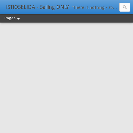
ISTiOSELIDA - Sailing ONLY
"There is nothing - absolutely nothing - half so much worth doing as simply messing about in boats." Water Rat, Kenneth Grahame
Pages