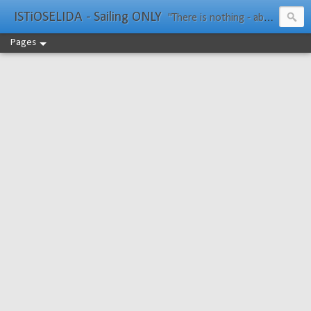
ISTiOSELIDA - Sailing ONLY
"There is nothing - absolutely nothing - half so much worth doing as simply messing about in boats." Water Rat, Kenneth Grahame
Pages