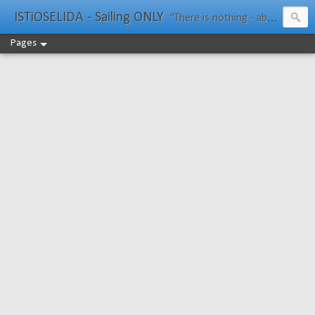
ISTiOSELIDA - Sailing ONLY
"There is nothing - absolutely nothing - half so much worth doing as simply messing about in boats." Water Rat, Kenneth Grahame
Pages