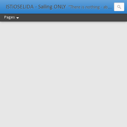
ISTiOSELIDA - Sailing ONLY
"There is nothing - absolutely nothing - half so much worth doing as simply messing about in boats." Water Rat, Kenneth Grahame
Pages