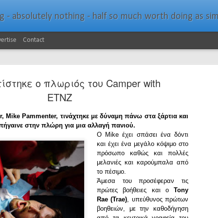
bsolutely nothing - half so much worth doing as simply messing about in bo
ertise
Contact
στηκε ο πλωριός του Camper with
ETNZ
, Mike Pammenter, τινάχτηκε με δύναμη πάνω στα ξάρτια
και
πήγαινε στην πλώρη για μια αλλαγή πανιού.
Southern Spars Laun
JAN
Ο Mike έχει σπάσει ένα δόντι
19
και έχει ένα μεγάλο κόψιμο στο
Website
πρόσωπο καθώς και πολλές
μελανιές και καρούμπαλα από
North Technology Group (NTG) company Souther
το πέσιμο.
launched a brand-new website at www.southerns
Άμεσα του προσέφεραν τις
πρώτες βοήθειες και ο
Tony
With an emphasis on quality information, video, 
Rae (Trae)
, υπεύθυνος πρώτων
interactive elements, the new website provides ex
βοηθειών, με την καθοδήγηση
prospective customers with considerably more det
από τα κεντρικά γραφεία του