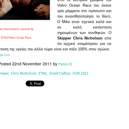
Southern Spars' global operation and product offe
Volvo Ocean Race του έκανε
previous version of the site.
τρία ράμματα στο πρόσωπο και
του αναισθητοποίησε το δόντι.
"With eye-catching images of some of Southern 
Ο Mike είναι σχετικά καλά και
projects, the new, more visual home page provides
σε καλή κατάσταση
with access to a wide range of information with ju
ke Pammenter's severed lip
τηρουμένων των συνθηκών.
Ο
clicks of their mouse. I think we're on the mark w
R
Skipper Chris Nicholson
είπε
 ETNZ/Volvo Ocean Race
usability, providing quick access to details of th
ότι αρχικά σταμάτησαν για να
products, technology, services and news," said 
ταση της υγείας του αλλά τώρα είναι και πάλι 100% στον αγώνα.
Director, Mark Hauser.
ρα >>>
Posted
22nd November 2011
by
Panos D
amper
Chris Nicholson
ETNZ
Grant Dalton
VOR 2011