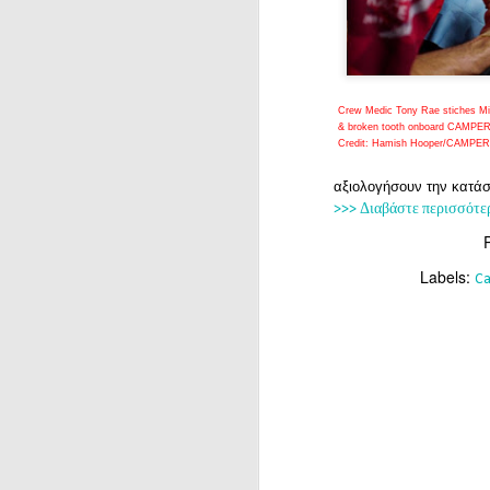
Crew Medic Tony Rae stiches Mi
& broken tooth onboard CAMPE
Credit: Hamish Hooper/CAMPER
αξιολογήσουν την κατάσ
>>> Διαβάστε περισσότε
Labels:
C