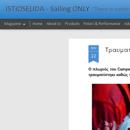
ISTiOSELIDA - Sailing ONLY
"There is nothing - a
Magazine
Home
About Us
Products
Polars & Performance
Adv
Τραυματί
NOV
22
Ο πλωριός του Camper
τραυματίστηκε καθώς 