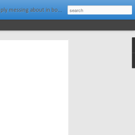
ats." Water Rat, Kenneth Grahame
ches New
n Spars has
pars.com.
imagery, and
isting and
ail about the