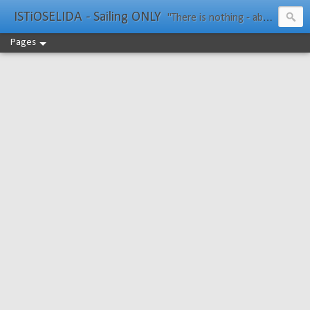
ISTiOSELIDA - Sailing ONLY
"There is nothing - absolutely nothing - half so much worth doing as simply messing about in boats." Water Rat, Kenneth Grahame
Pages