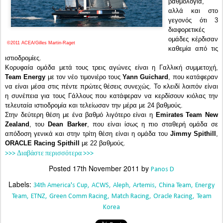
βαθμολογία,
αλλά και στο
γεγονός ότι 3
διαφορετικές
ομάδες κέρδισαν
©2011 ACEA/Gilles Martin-Raget
καθεμία από τις
ιστιοδρομίες.
Κορυφαία ομάδα μετά τους τρεις αγώνες είναι η Γαλλική συμμετοχή,
Team Energy
με τον νέο τιμονιέρο τους
Yann Guichard
, που κατάφεραν
να είναι μέσα στις πέντε πρώτες θέσεις συνεχώς. Το κλειδί λοιπόν είναι
η συνέπεια για τους Γάλλους που κατάφεραν να κερδίσουν κιόλας την
τελευταία ιστιοδρομία και τελείωσαν την μέρα με 24 βαθμούς.
Στην δεύτερη θέση με ένα βαθμό λιγότερο είναι η
Emirates Team New
Zealand
, του
Dean Barker
, που είναι ίσως η πιο σταθερή ομάδα σε
απόδοση γενικά και στην τρίτη θέση είναι η ομάδα του
Jimmy Spithill
,
ORACLE Racing Spithill
με 22 βαθμούς.
>>> Διαβάστε περισσότερα >>>
Posted
17th November 2011
by
Panos D
Labels:
34th America's Cup
ACWS
Aleph
Artemis
China Team
Energy
Team
ETNZ
Green Comm Racing
Match Racing
Oracle Racing
Team
Korea