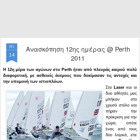
Ανασκόπηση 12ης ημέρας @ Perth
DEC
14
2011
Η 12η μέρα των αγώνων στο Perth ήταν από πλευράς καιρού πολύ
διαφορετική, με ασθενείς άνεμους που δοκίμασαν τις αντοχές και
την υπομονή των ιστιοπλόων.
Στα
Laser
και οι
δυο αθλητές μας
μπήκαν στο
χρυσό στόλο και
πήραν την
πρόκριση για την
χώρα, οπότε
ένας από τους
δύο λογικά, είτε