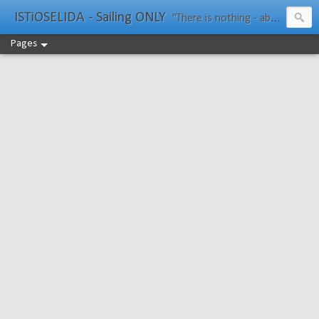
ISTiOSELIDA - Sailing ONLY
"There is nothing - absolutely nothing - half so much worth doing as simply messing about in boats." Water Rat, Kenneth Grahame
Pages