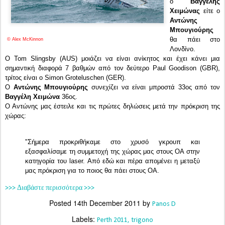
ο
Βαγγέλης
Χειμώνας
είτε ο
Αντώνης
Μπουγιούρης
θα πάει στο
© Alex McKinnon
Λονδίνο.
Ο
Tom Slingsby (AUS) μοιάζει να είναι ανίκητος και έχει κάνει μια
σημαντική διαφορά 7 βαθμών από τον δεύτερο
Paul Goodison (GBR),
τρίτος είναι ο
Simon Groteluschen (GER).
Ο
Αντώνης Μπουγιούρης
συνεχίζει να είναι μπροστά 33ος από τον
Βαγγέλη Χειμώνα
36ος.
Ο Αντώνης μας έστειλε και τις πρώτες δηλώσεις μετά την πρόκριση της
χώρας:
"Σήμερα προκριθήκαμε στο χρυσό γκρουπ και
εξασφαλίσαμε τη συμμετοχή της χώρας μας στους ΟΑ στην
κατηγορία του laser. Από εδώ και πέρα απομένει η μεταξύ
μας πρόκριση για το ποιος θα πάει στους ΟΑ.
>>> Διαβάστε περισσότερα >>>
Posted
14th December 2011
by
Panos D
Labels:
Perth 2011
trigono