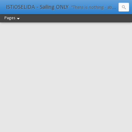
ISTiOSELIDA - Sailing ONLY
"There is nothing - absolutely nothing - half so much worth doing as simply messing about in boats." Water Rat, Kenneth Grahame
Pages