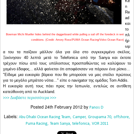
Ke
n
Re
ad
και
το
πλ
Bowman Michi Mueller hides behind the daggerboard while pulling a sail off the foredeck in wet
conditions. (Credit: Amory Ross/PUMA Ocean Racing/Volvo Ocean Race)
ήρ
ωμ
α του τα παίζουν μάλλον όλα για όλα στο συγκεκριμένο σκέλος.
Ξεκίνησαν 40 λεπτά μετά το Telefonica από την Sanya και έκτοτε
τρέχουν πίσω από τους υπόλοιπους προσπαθώντας να καλύψουν το
χαμένο έδαφος... αλλά φαίνεται ότι αποφάσισαν να πάρουν ένα ρίσκο...
"Είδαμε μια ευκαιρία βόρεια που θα μπορούσε να μας στείλει πρώτους
για το μεγάλο μπράτσο νότια..." είπε ο navigator της ομάδας Tom Addis.
Η ευκαιρία αυτή τους πάει προς την Ιαπωνία, εντελώς σε αντίθετη
κατεύθυνση από το Auckland.
>>> Διαβάστε περισσότερα >>>
Posted
24th February 2012
by
Panos D
Labels:
Abu Dhabi Ocean Racing Team
Camper
Groupama 70
offshore
Puma Racing
Team Sanya
telefonica
VOR 2011