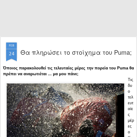
FEB
Θα πληρώσει το στοίχημα του Puma;
24
Όποιος παρακολουθεί τις τελευταίες μέρες την πορεία του Puma θα
πρέπει να αναρωτιέται ... μα μου πάνε;
Τις
δυ
ο
τελ
ευτ
αίε
ς
μέρ
ες
ο