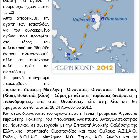
έναρξη του αγώνα οι
συμμετοχές έχουν φτάσει
τις 12!
Αυτό αποδεικνύει την
αγάπη των ιστιοπλόων
για τον συγκεκριμένο
αγώνα που προσφέρει
στο τέλος του
καλοκαιριού μια βδομάδα
έντονου ανταγωνισμού,
αλλά και ταυτόχρονα
καλή παρέα και
διασκέδαση.
Το φετινό πρόγραμμα
περιλαμβάνει την
παρακάτω διαδρομή:
Μυτιλήνη – Οινούσσες, Οινούσσες – Βολισσός
(Χίου), Βολισσός (Χίου) – Σύρος με κάποιες παράκτιες διαδρομές ή
παλινδρομικές, είτε στις Οινούσσες, είτε στη Χίο,
και θα
πραγματοποιηθεί από τις 18-24 Αυγούστου 2012.
Και φέτος διοργανωτές του αγώνα είναι: η Γενική Γραμματεία Αιγαίου &
Νησιωτικής Πολιτικής, του Υπουργείου Ανάπτυξης, Ανταγωνιστικότητας
και Ναυτιλίας, σε συνεργασία με την Επιτροπή Ανοικτής Θαλάσσης της
Ελληνικής Ιστιοπλοϊκής Ομοσπονδίας και τους Ομίλους: Α.Σ.Ι.Α.Θ.
Ρόδου, Λ.Ο.Ι.Α.Θ. Μυτιλήνης, Ν.Ο. Σάμου, Α.Ο. Αιγαίου και με