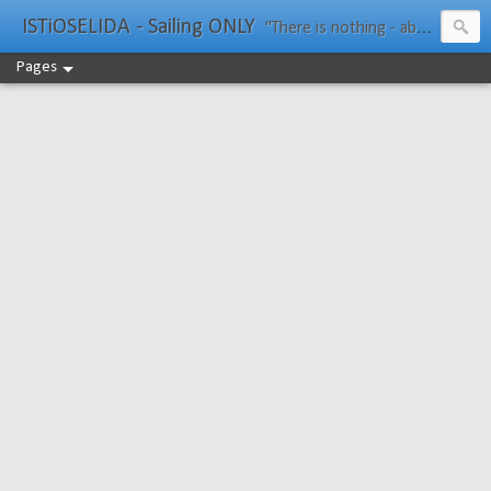
ISTiOSELIDA - Sailing ONLY
"There is nothing - absolutely nothing - half so much worth doing as simply messing about in boats." Water Rat, Kenneth Grahame
Pages