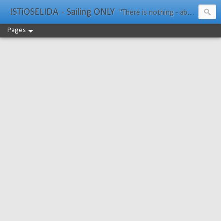
ISTiOSELIDA - Sailing ONLY
"There is nothing - absolutely nothing - half so much worth doing as simply messing about in boats." Water Rat, Kenneth Grahame
Pages