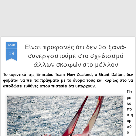
Είναι προφανές ότι δεν θα ξανά-
MAR
19
συνεργαστούμε στο σχεδιασμό
άλλων σκαφών στο μέλλον
Το αφεντικό της Emirates Team New Zealand, ο Grant Dalton, δεν
φοβάται να πει τα πράγματα με το όνομα τους και κυρίως στο να
αποδώσει ευθύνες όπου πιστεύει ότι υπάρχουν.
Πα
ρό
λο
πο
υ η
ομ
άδ
α