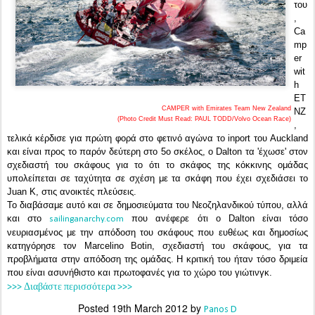
του
,
Ca
mp
er
wit
h
ET
CAMPER with Emirates Team New Zealand
NZ
(Photo Credit Must Read: PAUL TODD/Volvo Ocean Race)
,
τελικά κέρδισε για πρώτη φορά στο φετινό αγώνα το inport του Auckland
και είναι προς το παρόν δεύτερη στο 5ο σκέλος, ο Dalton τα 'έχωσε' στον
σχεδιαστή του σκάφους για το ότι το σκάφος της κόκκινης ομάδας
υπολείπεται σε ταχύτητα σε σχέση με τα σκάφη που έχει σχεδιάσει το
Juan K, στις ανοικτές πλεύσεις.
Το διαβάσαμε αυτό και σε δημοσιεύματα του Νεοζηλανδικού τύπου, αλλά
και στο
που ανέφερε ότι ο Dalton είναι τόσο
sailinganarchy.com
νευριασμένος με την απόδοση του σκάφους που ευθέως και δημοσίως
κατηγόρησε τον Marcelino Botin, σχεδιαστή του σκάφους, για τα
προβλήματα στην απόδοση της ομάδας. Η κριτική του ήταν τόσο δριμεία
που είναι ασυνήθιστο και πρωτοφανές για το χώρο του γιώτινγκ.
>>> Διαβάστε περισσότερα >>>
Posted
19th March 2012
by
Panos D