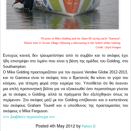
Pictures of Mike Golding and his Open 60 racing yacht "Gamesa".
Shown here in Ocean Village following a dismasting in the Solent whilst training.
Credit: Lloyd Images
Ευτυχώς κανείς δεν τραυματίστηκε από το συμβάν και το σκάφος έχει
ήδη επιστρέψει στο λιμάνι που είναι η βάση της ομάδας του Golding, στο
Southampton.
Ο Mike Golding προετοιμαζόταν για τον αγώνα Vendee Globe 2012-2013,
και το Gamesa είναι το σκάφος που ο Βρετανός θα κάνει το γύρο του
κόσμου, για τέταρτη φορά στην καριέρα του. Υποτίθεται ότι θα έκαναν
μια απλή προπονητική βόλτα για να εξοικειωθεί όσο περισσότερο γίνεται
με το σκάφος ο Golding, αλλά τα πράγματα δεν εξελίχθηκαν όπως τα
περίμεναν. Στο σκάφος μαζί με τον Golding επέβαιναν και ο καπετάνιος
του σκάφους
Graham Tourell και ο υπεύθυνος της προετοιμασίας του
σκάφους ο
Mike Ferguson.
>>> Διαβάστε περισσότερα >>>
Posted
4th May 2012
by
Panos D