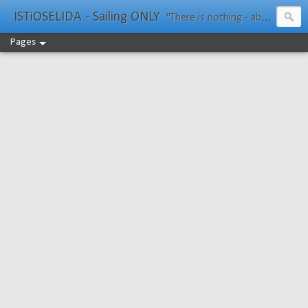
ISTiOSELIDA - Sailing ONLY
"There is nothing - absolutely nothing - half so much worth doing as simply messing about in boats." Water Rat, Kenneth Grahame
Pages