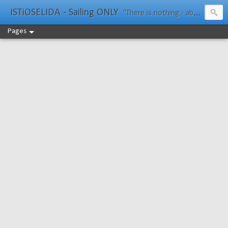
ISTiOSELIDA - Sailing ONLY
"There is nothing - absolutely nothing - half so much worth doing as simply messing about in boats." Water Rat, Kenneth Grahame
Pages