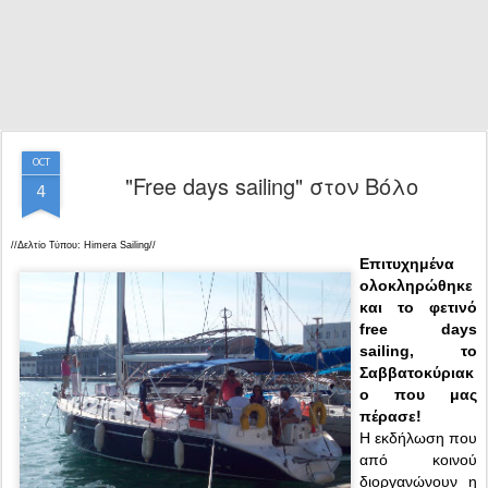
OCT
"Free days sailing" στον Βόλο
4
//Δελτίο Τύπου: Himera Sailing//
Επιτυχημένα
ολοκληρώθηκε
και το φετινό
free days
sailing, το
Σαββατοκύριακ
ο που μας
πέρασε!
Η εκδήλωση που
από κοινού
διοργανώνουν η