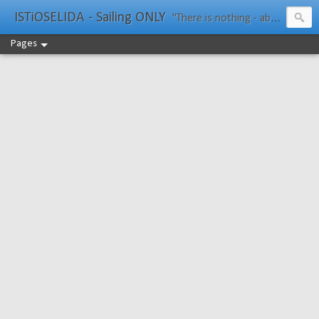
ISTiOSELIDA - Sailing ONLY
"There is nothing - absolutely nothing - half so much worth doing as simply messing about in boats." Water Rat, Kenneth Grahame
Pages