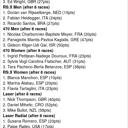
3. Ed Wright, GBR (27pts)
RS:X Men (after 8 races)
1. Dorian van Rijsselberge, NED (15pts)
2. Fabian Heidegger, ITA (24pts)
3. Ricardo Santos, BRA (27pts)
470 Men (after 8 races)
1. Nicolas Charbonnier-Baptiste Meyer, FRA (20pts)
2. Panagiotis Mantis-Pavloa Kagialis, GRE (47pts)
3. Gideon Kliger-Udi Gal, ISR (50pts)
470 Women (after 9 races)
1. Ingrid Petitjean-Nadege Douroux, FRA (23pts)
2. Sylvia Vogl-Carolina Flatscher, AUT (31pts)
3. Tara Pacheco-Berta Betanzos, ESP (38pts)
RS:X Women (after 8 races)
1. Blanca Manchon, ESP (10pts)
2. Marina Alabau, ESP (20pts)
3. Flavia Tartaglini, ITA (23pts)
Laser (after 8 races)
1. Nick Thompson, GBR (40pts)
2. Daniel Mihelic, CRO (52pts)
3. Mike Bullot, NZL (58pts)
Laser Radial (after 8 races)
1. Susana Romero, ESP (23pts)
2. Paige Railey, USA (17pts)