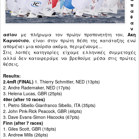
π
α
θ
α
ν
ασίου
με πλήρωμα τον πρώην προπονητήτη του,
Ακη
Καρνούτσο
, είναι στην πρώτη θέση της κατάταξης ενώ
απομένει μια κούρσα ακόμα, περιμένουμε...
Στις λοιπές κατηγορίες είχαμε ελληνικές συμμετοχές
αλλά δεν καταφεράμε να βρεθούμε μέσα στις πρώτες
θέσεις.
Results:
2.4mR (FINAL)
1. Thierry Schmitter, NED (13pts)
2. Andre Rademaker, NED (17pts)
3. Helena Lucas, GBR (25pts)
49er (after 10 races)
1. Pietro Sibello-Gianfranco Sibello, ITA (35pts)
2. John Pink-Rick Peacock, GBR (46pts)
3. Dave Evans-Simon Hiscocks (67pts)
Finn (after 7 races)
1. Giles Scott, GBR (18pts)
3. Andrew Mills (26pts)