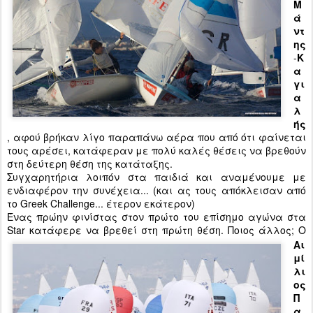
Μ
ά
ντ
ης
-
Κ
α
γι
α
λ
ής
, αφού βρήκαν λίγο παραπάνω αέρα που από ότι φαίνεται
τους αρέσει, κατάφεραν με πολύ καλές θέσεις να βρεθούν
στη δεύτερη θέση της κατάταξης.
Συγχαρητήρια λοιπόν στα παιδιά και αναμέ
νουμε με
ενδιαφέρον την συνέχεια... (και ας τους απόκλεισαν από
το Greek Challenge... έτερον εκάτερον)
Ένας πρώην φινίστας στον πρώτο του επίσημο αγώνα στα
Star κατάφερε να βρεθεί στη πρώ
τη θέση. Ποιος άλλος; Ο
Αι
μί
λι
ος
Π
α