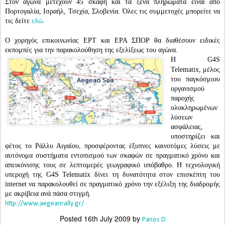
Στον αγώνα μετέχουν 45 σκάφη και τα ξένα πληρώματα είναι από
Πορτογαλία, Ισραήλ, Τσεχία, Σλοβενία. Όλες τις συμμετοχές μπορείτε να
τις δείτε
.
εδώ
Ο χορηγός επικοινωνίας ΕΡΤ και ΕΡΑ ΣΠΟΡ θα διαθέσουν ειδικές
εκπομπές για την παρακολούθηση της εξελίξεως του αγώνα.
H G4S
Telematix, μέλος
του παγκόσμιου
οργανισμού
παροχής
ολοκληρωμένων
λύσεων
ασφάλειας,
υποστηρίζει και
φέτος το Ράλλυ Αιγαίου, προσφέροντας έξυπνες καινοτόμες λύσεις με
αυτόνομα συστήματα εντοπισμού των σκαφών σε πραγματικό χρόνο και
απεικόνισης τους σε λεπτομερές γεωγραφικό υπόβαθρο. Η τεχνολογική
υπεροχή της G4S Telematix δίνει τη δυνατότητα στον επισκέπτη του
internet να παρακολουθεί σε πραγματικό χρόνο την εξέλιξη της διαδρομής
με ακρίβεια ανά πάσα στιγμή.
http://www.aegeanrally.gr/
Posted
16th July 2009
by
Panos D