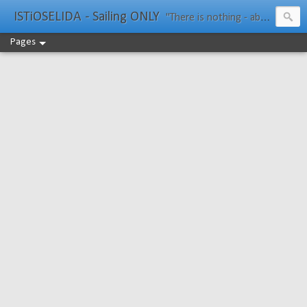
ISTiOSELIDA - Sailing ONLY
"There is nothing - absolutely nothing - half so much worth doing as simply messing about in boats." Water Rat, Kenneth Grahame
Pages