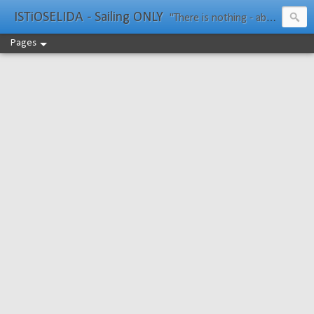
ISTiOSELIDA - Sailing ONLY
"There is nothing - absolutely nothing - half so much worth doing as simply messing about in boats." Water Rat, Kenneth Grahame
Pages