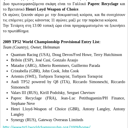
Δυο πρωτοεμφανιζόμενα σκάφη είναι το Γαλλικό
Paprec Recyclage
και
το Βρετανικό
Henri Loyd Weapon of Choice
.
Οι αγώνες ξεκινάν αύριο με την δοκιμαστική κούρσα, και θα συνεχίσουν
τις επόμενες μέρες κάνοντας 11 αγώνες μαζί με την παράκτια κούρσα.
Την Τετάρτη στη 13:00 τοπική ώρα είναι προγραμματισμένο να ξεκινήσει
το πρωτάθλημα.
2009 TP52 World Championship Provisional Entry List:
Team (Country), Owner, Helmsman
Quantum Racing (USA), Doug Devos/Fred Howe, Terry Hutchinson
Bribón (ESP), José Cusí, Gonzalo Araujo
Matador (ARG), Alberto Roemmers, Guillermo Parada
Cristabella (GBR), John Cook, John Cook
Artemis (SWE), Torbjorn Tornqvist, Torbjorn Tornqvist
Audi TP52 powered by Q8 (ITA), Riccardo Simoneschi, Riccardo
Simoneschi
Valars III (RUS), Kirill Podolsky, Serguei Chevtsov
Paprec Recyclage (FRA), Jean-Luc Petithuguenin/PH Finance,
Stephane Neve
Henri Lloyd-Weapon of Choice (GBR), Antony Langley, Antony
Langley
Synergy (RUS), Gateway Overseas Limiteds
http://www.tp52worldchampionship.org/2009/home/