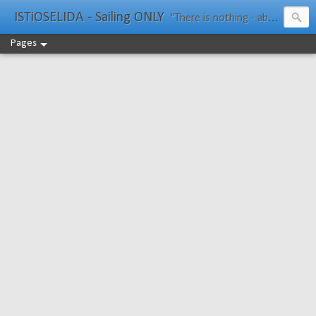
ISTiOSELIDA - Sailing ONLY
"There is nothing - absolutely nothing - half so much worth doing as simply messing about in boats." Water Rat, Kenneth Grahame
Pages