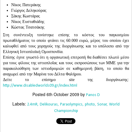
Νίκος Πατεράκης
Γιώργος Δεληκούρας
Σάκης Κωστάρας
Νίκος Ευσταθιάδης
Κώστας Τσατσάκης
Στη συνέντευξη τονίστηκε επίσης το κόστος του παγκοσμίου
πρωταθλήματος το οποίο φτάνει τις 60.000 ευρώ, μέρος του οποίου έχει
καλυφθεί από τους χορηγούς της διοργάνωσης και το υπόλοιπο από την
Ελληνική Ιστιοπλοϊκή Ομοσπονδία.
Επίσης έγινε γνωστό ότι η οργανωτική επιτροπή θα διαθέσει πλωτό μέσο
για τους φίλους της ιστιοπλοΐας και τους εκπροσώπους των ΜΜΕ για την
παρακολούθηση των ιστιοδρομιών σε καθημερινή βάση, το οποίο θα
αναχωρεί από την Μαρίνα του Δέλτα Φαλήρου.
Δείτε το επίσημο site της διοργάνωσης:
http://www.disabledworlds09.gr/index.html
Posted
6th October 2009
by
Panos D
Labels:
2.4mR
Delikouras
Paraolympics
photo
Sonar
World
Championship