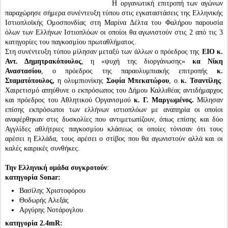
Η οργανωτική επιτροπή των αγώνων
παραχώρησε σήμερα συνέντευξη τύπου στις εγκαταστάσεις της Ελληνικής
Ιστιοπλοϊκής Ομοσπονδίας στη Μαρίνα Δέλτα του Φαλήρου παρουσία
όλων των Ελλήνων Ιστιοπλόων οι οποίοι θα αγωνιστούν στις 2 από τις 3
κατηγορίες του παγκοσμίου πρωταθλήματος.
Στη συνέντευξη τύπου μίλησαν μεταξύ των άλλων ο πρόεδρος της
ΕΙΟ κ.
Αντ. Δημητρακόπουλος
, η «ψυχή της διοργάνωσης»
κα Νίκη
Αναστασίου
, ο πρόεδρος της παραολυμπιακής επιτροπής
κ.
Σταματόπουλος,
η ολυμπιονίκης
Σοφία Μπεκατώρου
, ο
κ. Τσαντίλης
.
Χαιρετισμό απηύθυνε ο εκπρόσωπος του Δήμου Καλλιθέας αντιδήμαρχος
και πρόεδρος του Αθλητικού Οργανισμού
κ. Γ. Μαργωμένος.
Μίλησαν
επίσης εκπρόσωποι των ελλήνων ιστιοπλόων με αναπηρία οι οποίοι
αναφέρθηκαν στις δυσκολίες που αντιμετωπίζουν, όπως επίσης και δύο
Αγγλίδες αθλήτριες παγκοσμίου κλάσεως οι οποίες τόνισαν ότι τους
αρέσει η Ελλάδα, τους αρέσει ο στίβος που θα αγωνιστούν αλλά και οι
καλές καιρικές συνθήκες.
Την Eλληνική ομάδα συγκροτούν
:
κατηγορία Sonar:
Βασίλης Χριστοφόρου
Θοδωρής Αλεξάς
Αργύρης Νοτάρογλου
κατηγορία 2.4mR: