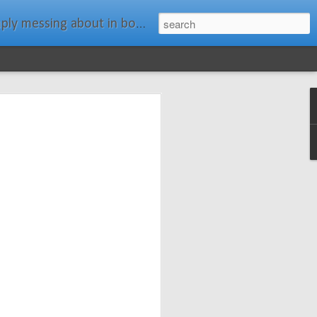
ats." Water Rat, Kenneth Grahame
ches New
n Spars has
pars.com.
imagery, and
isting and
ail about the