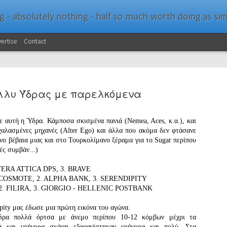
bsolutely nothing - half so much worth doing as simply messing about in bo
ertise
Contact
λλυ Ύδρας με παρελκόμενα
ε αυτή η Ύδρα. Κάμποσα σκισμένα πανιά (Nemea, Aces, κ.α.), και
χαλασμένες μηχανές (Alter Ego) και άλλα που ακόμα δεν φτάσανε
Southern Spars Laun
JAN
ενο βέβαια μιας και στο Τουρκολίμανο ξέραμα για το Sugar περίπου
19
ές συμβάν...)
Website
ETERA ATTICA DPS, 3. BRAVE
North Technology Group (NTG) company Souther
- COSMOTE, 2. ALPHA BANK, 3. SERENDIPITY
launched a brand-new website at www.southerns
 2. FILIRA, 3. GIORGIO - HELLENIC POSTBANK
With an emphasis on quality information, video, 
pity μας έδωσε μια πρώτη εικόνα του αγώνα.
interactive elements, the new website provides ex
δρα πολλά όρτσα με άνεμο περίπου 10-12 κόμβων μέχρι τα
prospective customers with considerably more det
ιά και γρήγορα σκάφη εξαφανίστηκαν γρήγορα και πολύ. Στα