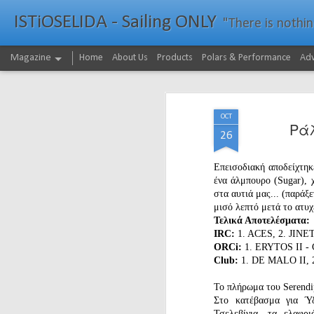
ISTiOSELIDA - Sailing ONLY
"There is nothing - a
Magazine
Home
About Us
Products
Polars & Performance
Adv
OCT
Ρά
26
Επεισοδιακή αποδείχτηκ
ένα άλμπουρο (Sugar), 
στα αυτιά μας... (παράξ
μισό λεπτό μετά το ατυχ
Τελικά Αποτελέσματα:
IRC:
1. ACES, 2. JIN
ORCi:
1. ERYTOS II 
Club:
1. DE MALO II,
Το πλήρωμα του Serendi
Στο κατέβασμα για Ύ
Τσελεβίνια, τα ελαφρ