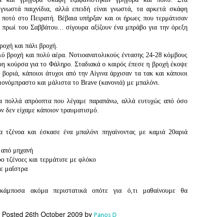
Southern Spars' global operation and product offe
 γνωστά παιχνίδια, αλλά επειδή είναι γνωστά, τα αρκετά σκάφη
previous version of the site.
 ποτό στο Πειρατή. Βέβαια υπήρξαν και οι ήρωες που τερμάτισαν
 πρωί του Σαββάτου... σίγουρα αξίζουν ένα μπράβο για την όρεξη
"With eye-catching images of some of Southern 
projects, the new, more visual home page provides
ροχή και πάλι βροχή.
with access to a wide range of information with ju
ολύ βροχή και πολύ αέρα. Νοτιοανατολικούς έντασης 24-28 κόμβους
clicks of their mouse. I think we're on the mark w
ρη κούρσα για το Φάληρο. Σταδιακά ο καιρός έπεσε η βροχή έκοψε
usability, providing quick access to details of th
 βοριά, κάποιοι άτυχοι από την Αίγινα άρχισαν τα τακ και κάποιοι
products, technology, services and news," said 
μονόμπραστο και μάλιστα το Brave (κανονιά) με μπαλόνι.
Director, Mark Hauser.
τα πολλά απρόοπτα που λέγαμε παραπάνω, αλλά ευτυχώς από όσο
ν δεν είχαμε κάποιον τραυματισμό.
α τζένοα και έσκασε ένα μπαλόνι πηγαίνοντας με καμιά 20αριά
ε από μηχανή
ο τζένοες και τερμάτισε με φλόκο
σε μαΐστρα
 κάμποσα ακόμα περιστατικά οπότε για ό,τι μαθαίνουμε θα
Posted
26th October 2009
by
Panos D