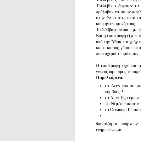
Τσελεβίνια άρχισαν τα
πρόλαβαν να πιουν κανά
στην Ύδρα στις εφτά το
και την υπομονή τους.
Το Σάββατο πέρασε με β
Και η επιστροφή είχε π
από την Ύδρα και γρήγο
και ο καιρός γύρισε στο
πιο τυχεροί τερμάτισαν 
Η επιστροφή είχε και 
γνωρίζουμε προς το παρό
Παρελκόμενα:
το Aces έσκισε μι
κόμβους!!!
το Alter Ego έμειν
Το Νεμέα έσκισε δυ
το Oceanos II έσκι
...
Φαντάζομαι υπάρχουν
ενημερώνουμε.