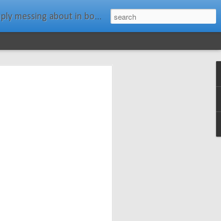
ats." Water Rat, Kenneth Grahame
ches New
n Spars has
pars.com.
imagery, and
isting and
ail about the