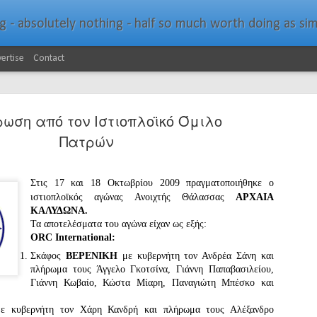
bsolutely nothing - half so much worth doing as simply messing about in bo
ertise
Contact
ωση από τον Ιστιοπλοϊκό Όμιλο
Πατρών
Στις 17 και 18 Οκτωβρίου 2009 πραγματοποιήθηκε ο
Southern Spars Laun
JAN
ιστιοπλοϊκός αγώνας Ανοιχτής Θάλασσας
ΑΡΧΑΙΑ
19
Website
ΚΑΛΥΔΩΝΑ.
Τα αποτελέσματα του αγώνα είχαν ως εξής:
ORC International:
North Technology Group (NTG) company Souther
launched a brand-new website at www.southerns
Σκάφος
ΒΕΡΕΝΙΚΗ
με κυβερνήτη τον Ανδρέα Σάνη και
πλήρωμα τους Άγγελο Γκοτσίνα, Γιάννη Παπαβασιλείου,
With an emphasis on quality information, video, 
Γιάννη Κωβαίο, Κώστα Μίαρη, Παναγιώτη Μπέσκο και
interactive elements, the new website provides ex
prospective customers with considerably more det
με κυβερνήτη τον Χάρη Κανδρή και πλήρωμα τους Αλέξανδρο