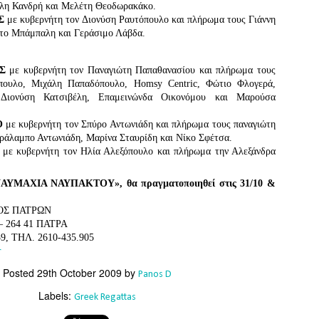
Southern Spars' global operation and product offe
λη Κανδρή και Μελέτη Θεοδωρακάκο.
previous version of the site.
ΟΣ
με κυβερνήτη τον Διονύση Ραυτόπουλο και πλήρωμα τους Γιάννη
το Μπάμπαλη και Γεράσιμο Λάβδα.
"With eye-catching images of some of Southern 
projects, the new, more visual home page provides
with access to a wide range of information with ju
ΙΣ
με κυβερνήτη τον Παναγιώτη Παπαθανασίου και πλήρωμα τους
clicks of their mouse. I think we're on the mark w
ουλο, Μιχάλη Παπαδόπουλο, Homsy Centric, Φώτιο Φλογερά,
usability, providing quick access to details of th
Διονύση Κατσιβέλη, Επαμεινώνδα Οικονόμου και Μαρούσα
products, technology, services and news," said 
Director, Mark Hauser.
O
με κυβερνήτη τον Σπύρο Αντωνιάδη και πλήρωμα τους παναγιώτη
ράλαμπο Αντωνιάδη, Μαρίνα Σταυρίδη και Νίκο Σφέτσα.
O
με κυβερνήτη τον Ηλία Αλεξόπουλο και πλήρωμα την Αλεξάνδρα
ΝΑΥΜΑΧΙΑ ΝΑΥΠΑΚΤΟΥ», θα πραγματοποιηθεί στις 31/10 &
ΟΣ ΠΑΤΡΩΝ
 264 41 ΠΑΤΡΑ
9, ΤΗΛ. 2610-435.905
r
Posted
29th October 2009
by
Panos D
Labels:
Greek Regattas