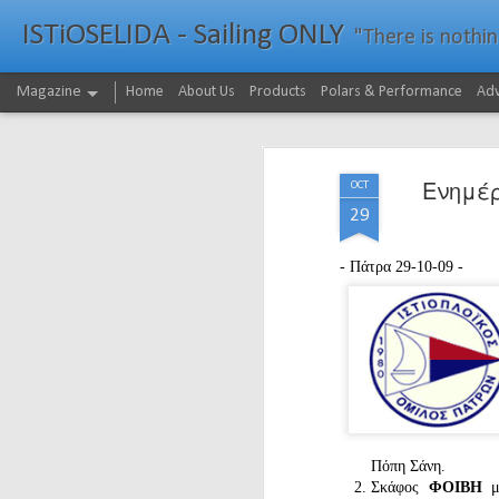
ISTiOSELIDA - Sailing ONLY
"There is nothing - a
Magazine
Home
About Us
Products
Polars & Performance
Adv
Ενημέρ
OCT
29
- Πάτρα 29-10-09 -
Πόπη Σάνη.
Σκάφος
ΦΟΙΒΗ