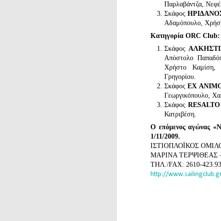
Παρλαβάντζα, Νεφέ
Σκάφος
ΗΡΙΔΑΝ
Αδαμόπουλο, Χρήσ
Κατηγορία ORC Club:
Σκάφος
ΑΛΚΗΣΤ
Απόστολο Παπαδόπ
Χρήστο Καμίση, 
Γρηγορίου.
Σκάφος
EX ANIM
Γεωργικόπουλο, Χα
Σκάφος
RESALT
Κατριβέση.
Ο επόμενος αγώνας «
1/11/2009.
ΙΣΤΙΟΠΛΟΪΚΟΣ ΟΜΙΛ
ΜΑΡΙΝΑ ΤΕΡΨΙΘΕΑΣ –
ΤΗΛ./FAX: 2610-423.93
http://www.sailingclub.g