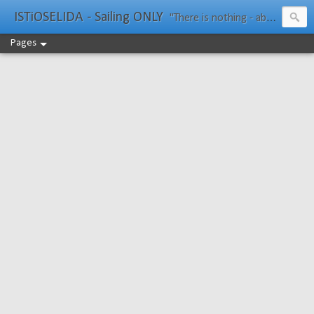
ISTiOSELIDA - Sailing ONLY
"There is nothing - absolutely nothing - half so much worth doing as simply messing about in boats." Water Rat, Kenneth Grahame
Pages