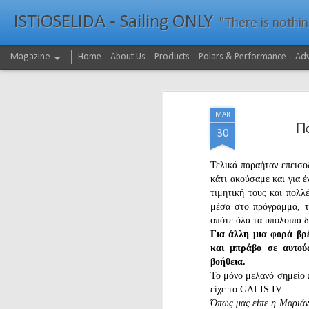
ISTiOSELIDA - Sailing ONLY
"There is nothing - a
Magazine
Home
About Us
Products
Polars & Performance
Adv
MAR
Π
30
Τελικά παραήταν επεισο
κάτι ακούσαμε και για έ
τιμητική τους και πολλ
μέσα στο πρόγραμμα, το
οπότε όλα τα υπόλοιπα δ
Για άλλη μια φορά βρ
και μπράβο σε αυτού
βοήθεια.
Το μόνο μελανό σημείο 
είχε το GALIS IV.
Όπως μας είπε η Μαριάνν