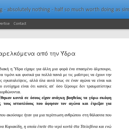
bsolutely nothing - half so much worth doing as simply messing about in bo
ertise
Contact
αρελκόμενα από την Ύδρα
διακή η Ύδρα είχαμε για άλλη μια φορά ένα σπασμένο άλμπουρο,
να τιμόνι και φυσικά για πολλά πανιά με τις μαΐστρες να έχουν την
Southern Spars Laun
JAN
ές εγκαταλείψεις, αλλά όλα αυτά ίσως σε έναν αγώνα να είναι και
19
Website
 ευτύχημα είναι ότι κανείς απ' όσο ξέρουμε δεν τραυματίστηκε
ιορθώνονται.
North Technology Group (NTG) company Souther
έθηκαν κοντά σε όσους είχαν ανάγκη βοηθείας τα γύρω σκάφη
launched a brand-new website at www.southerns
ς τους ιστιοπλόους που άφησαν τον αγώνα και έτρεξαν για
With an emphasis on quality information, video, 
που ακούσαμε ήταν για μια περίπτωση ανθρώπου στη θάλασσα που
interactive elements, the new website provides ex
prospective customers with considerably more det
α Κυριακίδη, η οποία έπεσε στο νερό κοντά στα Τσελεβίνια και ενώ