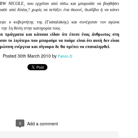
Southern Spars' global operation and product offe
BW NICOLE, που ερχόταν από πίσω και μπορούσε να βοηθήσει
previous version of the site.
ασε από δίπλα;! χωρίς να πετάξει ένα σκοινί, σωσίβιο ή να κάνει
"With eye-catching images of some of Southern 
εψε ο κυβερνήτης της (Γιαπαλάκης) και συνέχισαν τον αγώνα
projects, the new, more visual home page provides
 την 1η θέση στην κατηγορία τους.
with access to a wide range of information with ju
τα πράγματα και κάποιοι είδαν ότι έπεσε ένας άνθρωπος στη
clicks of their mouse. I think we're on the mark w
αν το λιγότερο που μπορούμε να πούμε είναι ότι αυτή δεν είναι
usability, providing quick access to details of th
ρώπινη ενέργεια και σίγουρα δε θα πρέπει να επαναληφθεί.
products, technology, services and news," said 
Director, Mark Hauser.
Posted
30th March 2010
by
Panos D
0
Add a comment