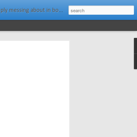
ats." Water Rat, Kenneth Grahame
ches New
n Spars has
pars.com.
imagery, and
isting and
ail about the