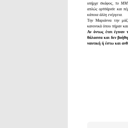
υπήρχε σκάφος, το MM
απλώς ορτσάρισε και πέρ
κάποια άλλη ενέργεια.
Την Μαριάννα την μάζ
κανονικά όπου πήραν και
Αν όντως έτσι έγιναν 
θάλασσα και δεν βοήθησ
ναυτική ή έστω και ανθ