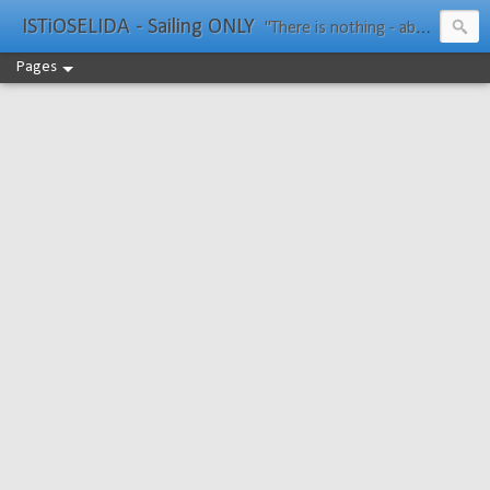
ISTiOSELIDA - Sailing ONLY
"There is nothing - absolutely nothing - half so much worth doing as simply messing about in boats." Water Rat, Kenneth Grahame
Pages