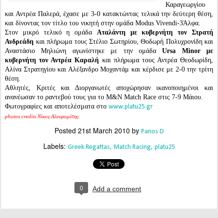
Καραγεωργίου
και Αντρέα Παλερά, έχασε με 3-0 κατακτώντας τελικά την δεύτερη θέση,
και δίνοντας τον τίτλο του νικητή στην ομάδα Modus Vivendi-3Άλφα.
Στον μικρό τελικό η ομάδα
Αταλάντη με κυβερνήτη τον Στρατή
Ανδρεάδη
και πλήρωμα τους Στέλιο Σωτηρίου, Θοδωρή Πολυχρονίδη και
Αναστάσιο Μηλιώνη αγωνίστηκε με την ομάδα
Ursa Minor με
κυβερνήτη τον Αντρέα Καραλή
και πλήρωμα τους Αντρέα Θεοδωρίδη,
Αλίνα Στρατηγίου και Αλέξανδρο Μοχαντάμ και κέρδισε με 2-0 την τρίτη
θέση.
Αθλητές, Κριτές και Διοργανωτές αποχώρησαν ικανοποιημένοι και
ανανέωσαν το ραντεβού τους για το Μ&Ν Match Race στις 7-9 Μάιου.
Φωτογραφίες και αποτελέσματα στο
www.platu25.gr
photos credits Νίκος Αλευρομύτης
Posted
21st March 2010
by
Panos D
Labels:
Greek Regattas
Match Racing
platu25
0
Add a comment