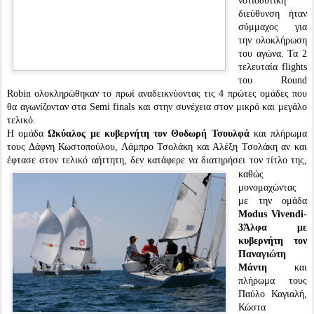
νοτιοδυτική
διεύθυνση ήταν
σύμμαχος για
την ολοκλήρωση
του αγώνα. Τα 2
τελευταία flights
του Round
Robin ολοκληρώθηκαν το πρωί αναδεικνύοντας τις 4 πρώτες ομάδες που
θα αγωνίζονταν στα Semi finals και στην συνέχεια στον μικρό και μεγάλο
τελικό.
Η ομάδα
Ωκύαλος με κυβερνήτη τον Θοδωρή Τσουλφά
και πλήρωμα
τους Δάφνη Κωστοπούλου, Λάμπρο Τσολάκη και Αλέξη Τσολάκη αν και
έφτασε στον τελικό αήττητη, δεν κατάφερε να διατηρήσει τον τίτλο της,
καθώς
μονομαχώντας
με την ομάδα
Modus Vivendi-
3Άλφα με
κυβερνήτη τον
Παναγιώτη
Μάντη
και
πλήρωμα τους
Παύλο Καγιαλή,
Κώστα