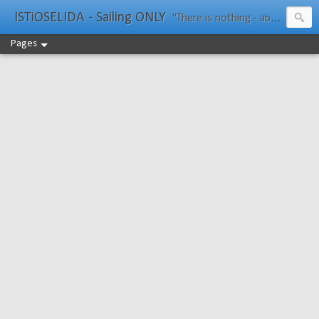
ISTiOSELIDA - Sailing ONLY
"There is nothing - absolutely nothing - half so much worth doing as simply messing about in boats." Water Rat, Kenneth Grahame
Pages