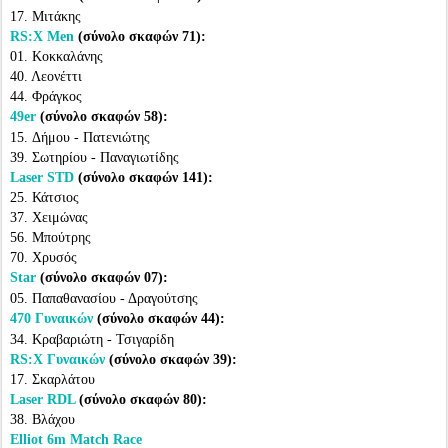
17. Μιτάκης
RS:X Men
(σύνολο σκαφών 71):
01. Κοκκαλάνης
40. Λεονέττι
44. Φράγκος
49er
(σύνολο σκαφών 58):
15. Δήμου - Πατενιώτης
39. Σωτηρίου - Παναγιωτίδης
Laser STD
(σύνολο σκαφών 141):
25. Κάτσιος
37. Χειμώνας
56. Μπούτρης
70. Χρυσός
Star
(σύνολο σκαφών 07):
05. Παπαθανασίου - Δραγούτσης
470 Γυναικών
(σύνολο σκαφών 44):
34. Κραβαριώτη - Τσιγαρίδη
RS:X Γυναικών
(σύνολο σκαφών 39):
17. Σκαρλάτου
Laser RDL
(σύνολο σκαφών 80):
38. Βλάχου
Elliot 6m Match Race