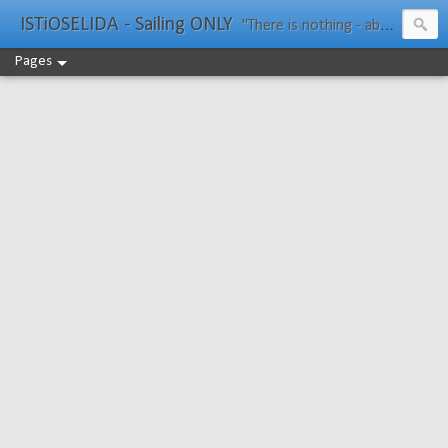
ISTiOSELIDA - Sailing ONLY
"There is nothing - absolutely nothing - half so much worth doing as simply messing about in boats." Water Rat, Kenneth Grahame
Pages