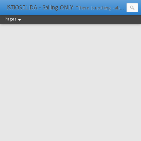
ISTiOSELIDA - Sailing ONLY
"There is nothing - absolutely nothing - half so much worth doing as simply messing about in boats." Water Rat, Kenneth Grahame
Pages