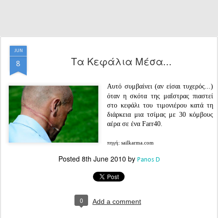
JUN
Τα Κεφάλια Μέσα...
8
Αυτό συμβαίνει (αν είσαι τυχερός...)
όταν η σκότα της μαΐστρας πιαστεί
στο κεφάλι του τιμονιέρου κατά τη
διάρκεια μια τσίμας με 30 κόμβους
αέρα σε ένα Farr40.
πηγή: sailkarma.com
Posted
8th June 2010
by
Panos D
0
Add a comment