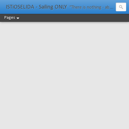
ISTiOSELIDA - Sailing ONLY
"There is nothing - absolutely nothing - half so much worth doing as simply messing about in boats." Water Rat, Kenneth Grahame
Pages