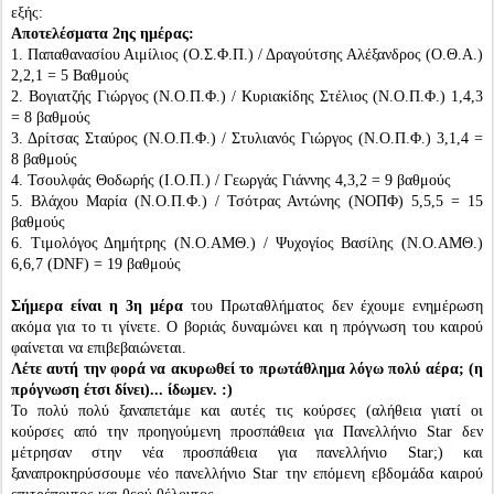
εξής:
Αποτελέσματα 2ης ημέρας:
1. Παπαθανασίου Αιμίλιος (Ο.Σ.Φ.Π.) / Δραγούτσης Αλέξανδρος (Ο.Θ.Α.)
2,2,1 = 5 Βαθμούς
2. Βογιατζής Γιώργος (Ν.Ο.Π.Φ.) / Κυριακίδης Στέλιος (Ν.Ο.Π.Φ.) 1,4,3
= 8 βαθμούς
3. Δρίτσας Σταύρος (Ν.Ο.Π.Φ.) / Στυλιανός Γιώργος (Ν.Ο.Π.Φ.) 3,1,4 =
8 βαθμούς
4. Τσουλφάς Θοδωρής (Ι.Ο.Π.) / Γεωργάς Γιάννης 4,3,2 = 9 βαθμούς
5. Βλάχου Μαρία (Ν.Ο.Π.Φ.) / Τσότρας Αντώνης (ΝΟΠΦ) 5,5,5 = 15
βαθμούς
6. Τιμολόγος Δημήτρης (Ν.Ο.ΑΜΘ.) / Ψυχογίος Βασίλης (Ν.Ο.ΑΜΘ.)
6,6,7 (DNF) = 19 βαθμούς
Σήμερα είναι η 3η μέρα
του Πρωταθλήματος δεν έχουμε ενημέρωση
ακόμα για το τι γίνετε. Ο βοριάς δυναμώνει και η πρόγνωση του καιρού
φαίνεται να επιβεβαιώνεται.
Λέτε αυτή την φορά να ακυρωθεί το πρωτάθλημα λόγω πολύ αέρα; (η
πρόγνωση έτσι δίνει)... ίδωμεν. :)
Το πολύ πολύ ξαναπετάμε και αυτές τις κούρσες (αλήθεια γιατί οι
κούρσες από την προηγούμενη προσπάθεια για Πανελλήνιο Star δεν
μέτρησαν στην νέα προσπάθεια για πανελλήνιο Star;) και
ξαναπροκηρύσσουμε νέο πανελλήνιο Star την επόμενη εβδομάδα καιρού