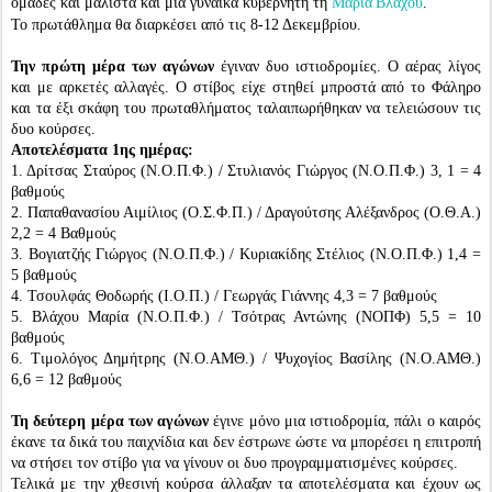
ομάδες και μάλιστα και μια γυναίκα κυβερνήτη τη
.
Μαρία Βλάχου
Το πρωτάθλημα θα διαρκέσει από τις 8-12 Δεκεμβρίου.
Την πρώτη μέρα των αγώνων
έγιναν δυο ιστιοδρομίες. Ο αέρας λίγος
και με αρκετές αλλαγές. Ο στίβος είχε στηθεί μπροστά από το Φάληρο
και τα έξι σκάφη του πρωταθλήματος ταλαιπωρήθηκαν να τελειώσουν τις
δυο κούρσες.
Αποτελέσματα 1ης ημέρας:
1. Δρίτσας Σταύρος (Ν.Ο.Π.Φ.) / Στυλιανός Γιώργος (Ν.Ο.Π.Φ.) 3, 1 = 4
βαθμούς
2. Παπαθανασίου Αιμίλιος (Ο.Σ.Φ.Π.) / Δραγούτσης Αλέξανδρος (Ο.Θ.Α.)
2,2 = 4 Βαθμούς
3. Βογιατζής Γιώργος (Ν.Ο.Π.Φ.) / Κυριακίδης Στέλιος (Ν.Ο.Π.Φ.) 1,4 =
5 βαθμούς
4. Τσουλφάς Θοδωρής (Ι.Ο.Π.) / Γεωργάς Γιάννης 4,3 = 7 βαθμούς
5. Βλάχου Μαρία (Ν.Ο.Π.Φ.) / Τσότρας Αντώνης (ΝΟΠΦ) 5,5 = 10
βαθμούς
6. Τιμολόγος Δημήτρης (Ν.Ο.ΑΜΘ.) / Ψυχογίος Βασίλης (Ν.Ο.ΑΜΘ.)
6,6 = 12 βαθμούς
Τη δεύτερη μέρα των αγώνων
έγινε μόνο μια ιστιοδρομία, πάλι ο καιρός
έκανε τα δικά του παιχνίδια και δεν έστρωνε ώστε να μπορέσει η επιτροπή
να στήσει τον στίβο για να γίνουν οι δυο προγραμματισμένες κούρσες.
Τελικά με την χθεσινή κούρσα άλλαξαν τα αποτελέσματα και έχουν ως