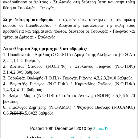
ακολούθησαν οι Δρίτσας - Στυλιανός στη δεύτερη θέση και στην τρίτη
θέση οι Τσουλφάς - Γεωργάς.
Στην δεύτερη ιστιοδρομία
με σχεδόν ίδιες συνθήκες με την πρώτη
κούρσα οι Παπαθανασίου - Δραγούτσης επανέλαβαν την καλή τους
προσπάθεια και τερμάτισαν πρώτοι, δεύτεροι οι Τσουλφάς - Γεωργάς και
τρίτοι οι Δρίτσας - Στυλιανός.
Αποτελέσματα 3ης ημέρας με 5 ιστιοδρομίες:
1. Παπαθανασίου Αιμίλιος (Ο.Σ.Φ.Π.) / Δραγούτσης Αλέξανδρος (Ο.Θ.Α.)
2
,2,1,1,1=5 Βαθμούς
2. Δρίτσας Σταύρος (Ν.Ο.Π.Φ.) / Στυλιανός Γιώργος (Ν.Ο.Π.Φ.)
3,1,
4
,2,3=9 βαθμούς
3. Τσουλφάς Θοδωρής (Ι.Ο.Π.) / Γεωργάς Γιάννης
4
,3,2,3,2=10 βαθμούς
4. Βογιατζής Γιώργος (Ν.Ο.Π.Φ.) / Κυριακίδης Στέλιος (Ν.Ο.Π.Φ.)
1,
4
,3,4,4=12 βαθμούς
5. Βλάχου Μαρία (Ν.Ο.Π.Φ.) / Τσότρας Αντώνης (ΝΟΠΦ) 5,5,5,
6
,5=20
βαθμούς
6. Τιμολόγος Δημήτρης (Ν.Ο.ΑΜΘ.) / Ψυχογιός Βασίλης (Ν.Ο.ΑΜΘ.)
6,6,
7(DNF)
,5,6=23 βαθμούς
Posted
10th December 2010
by
Panos D