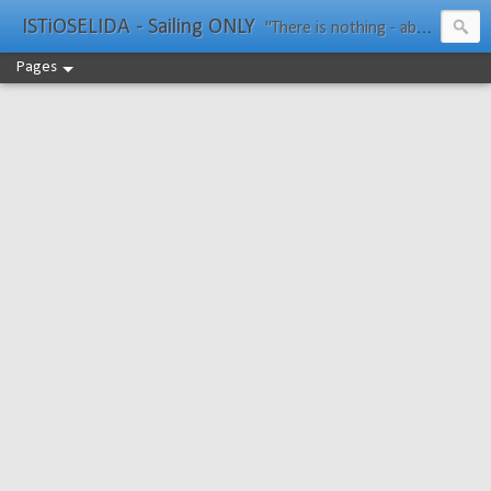
ISTiOSELIDA - Sailing ONLY
"There is nothing - absolutely nothing - half so much worth doing as simply messing about in boats." Water Rat, Kenneth Grahame
Pages