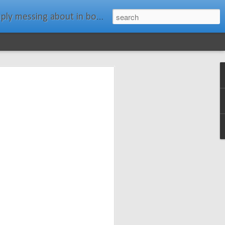
ats." Water Rat, Kenneth Grahame
ches New
n Spars has
pars.com.
imagery, and
isting and
ail about the