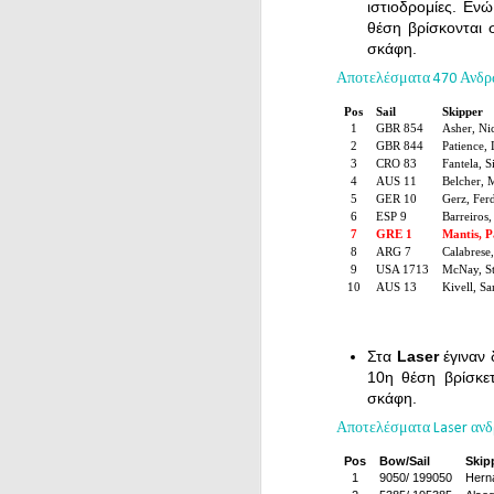
ιστιοδρομίες. Εν
θέση βρίσκονται 
σκάφη.
Αποτελέσματα 470 Ανδρ
Pos
Sail
Skipper
1
GBR 854
Asher, Ni
2
GBR 844
Patience,
3
CRO 83
Fantela, 
4
AUS 11
Belcher, 
5
GER 10
Gerz, Fer
6
ESP 9
Barreiros
7
GRE 1
Mantis, P
8
ARG 7
Calabrese
9
USA 1713
McNay, St
10
AUS 13
Kivell, S
Στα
Laser
έγιναν 
10η θέση βρίσκε
σκάφη.
Αποτελέσματα Laser αν
Pos
Bow/Sail
Skip
1
9050/ 199050
Hern