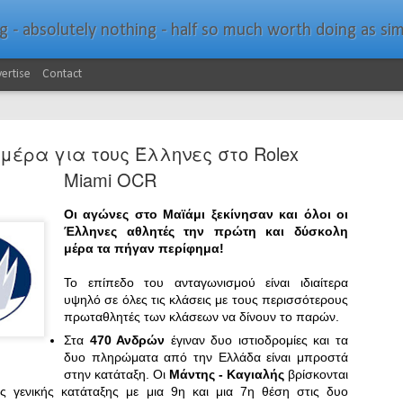
bsolutely nothing - half so much worth doing as simply messing about in bo
ertise
Contact
μέρα για τους Έλληνες στο Rolex
Miami OCR
Οι αγώνες στο Μαϊάμι ξεκίνησαν και όλοι οι
Έλληνες αθλητές την πρώτη και δύσκολη
Southern Spars Laun
JAN
μέρα τα πήγαν περίφημα!
19
Website
Το επίπεδο του ανταγωνισμού είναι ιδιαίτερα
υψηλό σε όλες τις κλάσεις με τους περισσότερους
North Technology Group (NTG) company Souther
πρωταθλητές των κλάσεων να δίνουν το παρών.
launched a brand-new website at www.southerns
Στα
470 Ανδρών
έγιναν δυο ιστιοδρομίες και τα
With an emphasis on quality information, video, 
δυο πληρώματα από την Ελλάδα είναι μπροστά
interactive elements, the new website provides ex
στην κατάταξη. Οι
Μάντης - Καγιαλής
βρίσκονται
prospective customers with considerably more det
ς γενικής κατάταξης με μια 9η και μια 7η θέση στις δυο