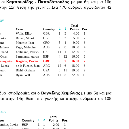
Southern Spars' global operation and product offe
ώ οι
Καμπουρίδης - Παπαδόπουλος
με μια 6η και μια 16η
previous version of the site.
στην 11η θέση της γενικής. Στα 470 ανδρών αγωνίζονται 42
"With eye-catching images of some of Southern 
ών
projects, the new, more visual home page provides
Total
with access to a wide range of information with ju
Crew
Country
1
2
Points
Pos
clicks of their mouse. I think we're on the mark w
c
Willis, Elliot
GBR
1
3
4.00
1
 Luke
Bithell, Stuart
GBR
3
2
5.00
2
usability, providing quick access to details of th
Sime
Marenic, Igor
CRO
5
4
9.00
3
products, technology, services and news," said 
Mathew
Page, Malcolm
AUS
2
8
10.00
4
Director, Mark Hauser.
dinand
Follmann, Patrick
GER
11
1
12.00
5
, Onan
Sarmiento, Aaron
ESP
4
12
16.00
6
anagiotis
Kagialis, Pavlos
GRE
9
7
16.00
7
, Lucas
de la Fuente, Juan
ARG
12
6
18.00
8
uart
Biehl, Graham
USA
8
11
19.00
9
am
Ryan, Will
AUS
17
5
22.00
10
δυο ιστιοδρομίες και ο
Βαγγέλης Χειμώνας
με μια 5η και μια
ται στην 14η θέση της γενικής κατάταξης ανάμεσα σε 108
δρών
Total
per
Country
1
2
Points
Pos
andez, Javier
ESP
1
1
2.00
1