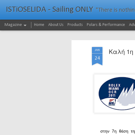
ISTiOSELIDA - Sailing ONLY
"There is nothing - a
Magazine
Home
About Us
Products
Polars & Performance
Adv
Καλή 1η 
JAN
24
στην 7η θέση τη