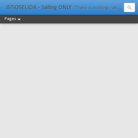
ISTiOSELIDA - Sailing ONLY
"There is nothing - absolutely nothing - half so much worth doing as simply messing about in boats." Water Rat, Kenneth Grahame
Pages