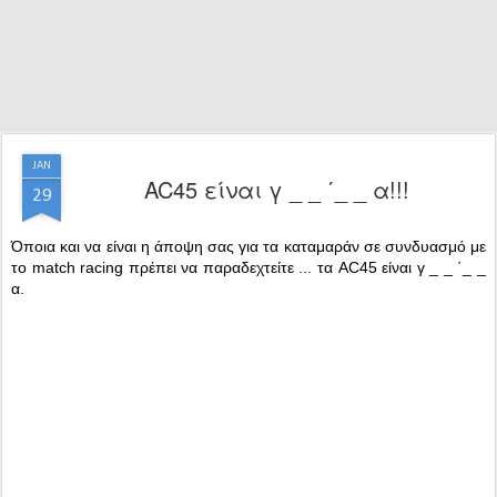
JAN
AC45 είναι γ _ _ ΄_ _ α!!!
29
Όποια και να είναι η άποψη σας για τα καταμαράν σε συνδυασμό με
το match racing πρέπει να παραδεχτείτε ... τα AC45 είναι γ _ _ ΄_ _
α.