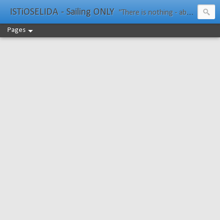
ISTiOSELIDA - Sailing ONLY
"There is nothing - absolutely nothing - half so much worth doing as simply messing about in boats." Water Rat, Kenneth Grahame
Pages