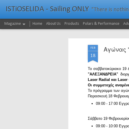
ISTiOSELIDA - Sailing ONLY
"There is nothing - a
Magazine
Home
About Us
Products
Polars & Performance
Adv
Αγώνας 
FEB
18
Το σαββατοκύριακο 19
"ΑΛΕΞΑΝΔΡΕΙΑ"
διοργ
Laser Radial και Laser 
Οι συμμετοχές αναμένε
Το πρόγραμμα των αγών
Παρασκευή 18 Φεβρου
09:00 - 17:00 Εγγ
Σάββατο 19 Φεβρουαρί
09:00 - 10:00 Εγγρ