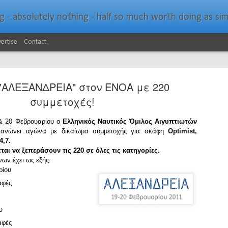
bsolutely nothing - half so much worth doing as simply messing about in bo
ertise
Contact
"ΑΛΕΞΑΝΔΡΕΙΑ" στον ΕΝΟΑ με 220
συμμετοχές!
 & 20 Φεβρουαρίου ο
Ελληνικός Ναυτικός Όμιλος Αιγυπτιωτών
ανώνει αγώνα με δικαίωμα συμμετοχής για σκάφη
Optimist,
Southern Spars Laun
JAN
4,7.
19
ται να ξεπεράσουν τις 220 σε όλες τις κατηγορίες.
Website
ων έχει ως εξής:
αρίου
North Technology Group (NTG) company Souther
launched a brand-new website at www.southerns
ραφές
With an emphasis on quality information, video, 
ου
interactive elements, the new website provides ex
prospective customers with considerably more det
αφές