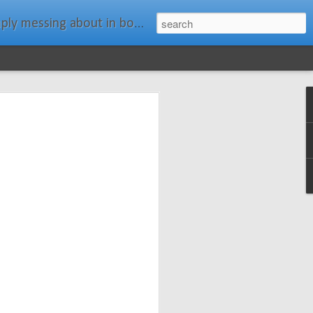
ats." Water Rat, Kenneth Grahame
ches New
n Spars has
pars.com.
imagery, and
isting and
ail about the