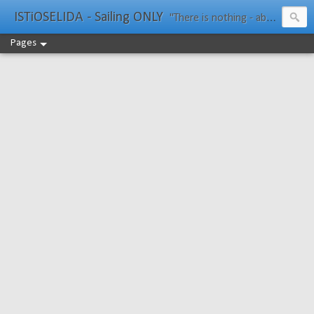
ISTiOSELIDA - Sailing ONLY
"There is nothing - absolutely nothing - half so much worth doing as simply messing about in boats." Water Rat, Kenneth Grahame
Pages