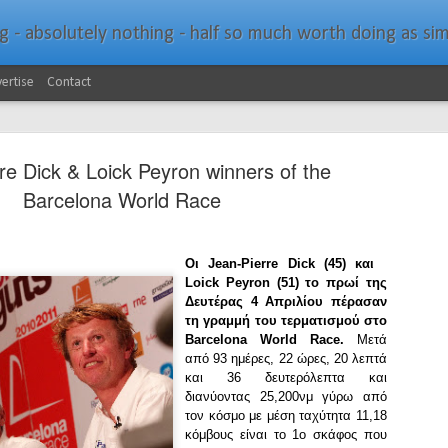
bsolutely nothing - half so much worth doing as simply messing about in bo
ertise
Contact
re Dick & Loick Peyron winners of the
Barcelona World Race
Southern Spars Laun
Οι
Jean-Pierre Dick (45) και
JAN
Loick Peyron (51) το πρωί της
19
Website
Δευτέρας 4 Απριλίου πέρασαν
τη γραμμή του τερματισμού στο
North Technology Group (NTG) company Souther
Barcelona World Race.
Μετά
launched a brand-new website at www.southerns
από 93 ημέρες, 22 ώρες, 20 λεπτά
και 36 δευτερόλεπτα και
With an emphasis on quality information, video, 
διανύοντας 25,200νμ γύρω από
interactive elements, the new website provides ex
τον κόσμο με μέση ταχύτητα 11,18
prospective customers with considerably more det
κόμβους είναι το 1ο σκάφος που