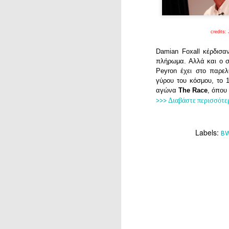
credits
Damian Foxall κέρδισα
πλήρωμα. Αλλά και ο συ
Peyron έχει στο παρε
γύρου του κόσμου, το
αγώνα
The Race
, όπου
>>> Διαβάστε περισσότε
Labels:
B