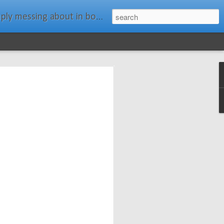
ats." Water Rat, Kenneth Grahame
ches New
n Spars has
pars.com.
imagery, and
isting and
ail about the