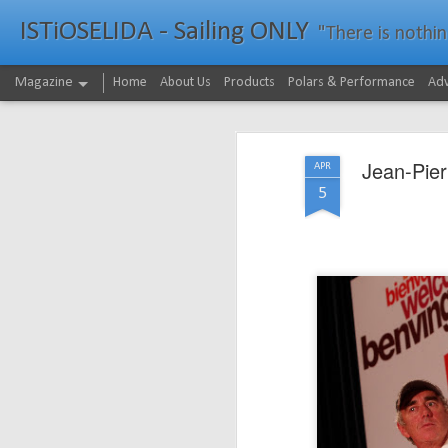
ISTiOSELIDA - Sailing ONLY
"There is nothing - a
Magazine
Home
About Us
Products
Polars & Performance
Adv
Jean-Pier
APR
5