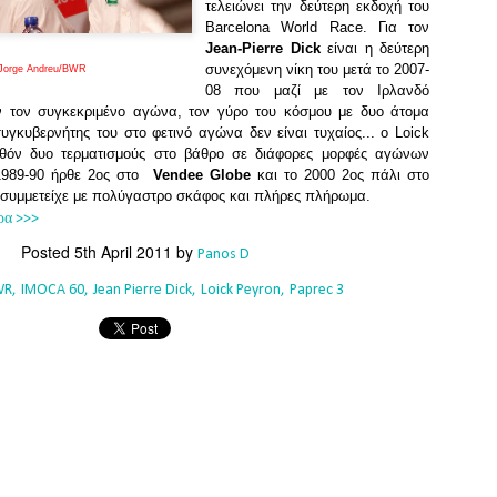
Southern Spars' global operation and product offe
τελειώνει την δεύτερη εκδοχή του
previous version of the site.
Barcelona World Race.
Για τον
Jean-Pierre Dick
είναι η δεύτερη
"With eye-catching images of some of Southern 
συνεχόμενη νίκη του μετά το 2007-
: Jorge Andreu/BWR
projects, the new, more visual home page provides
08 που μαζί με τον Ιρλανδό
with access to a wide range of information with ju
ν τον συγκεκριμένο αγώνα, τον γύρο του κόσμου με δυο άτομα
clicks of their mouse. I think we're on the mark w
γκυβερνήτης του στο φετινό αγώνα δεν είναι τυχαίος... ο
Loick
usability, providing quick access to details of th
λθόν δυο τερματισμούς στο βάθρο σε διάφορες μορφές αγώνων
products, technology, services and news," said 
 1989-90 ήρθε 2ος στο
Vendee Globe
και το 2000 2ος πάλι στο
Director, Mark Hauser.
 συμμετείχε με πολύγαστρο σκάφος και πλήρες πλήρωμα.
ρα >>>
Posted
5th April 2011
by
Panos D
WR
IMOCA 60
Jean Pierre Dick
Loick Peyron
Paprec 3