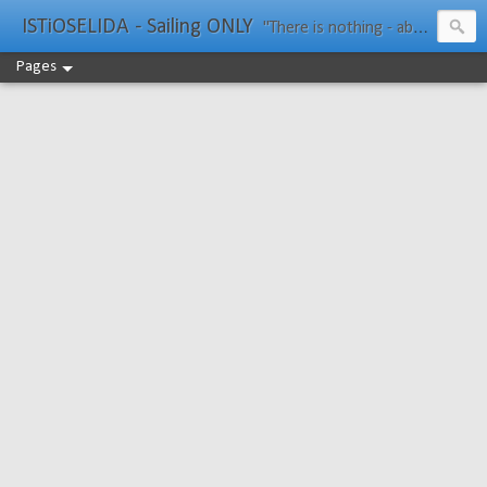
ISTiOSELIDA - Sailing ONLY
"There is nothing - absolutely nothing - half so much worth doing as simply messing about in boats." Water Rat, Kenneth Grahame
Pages