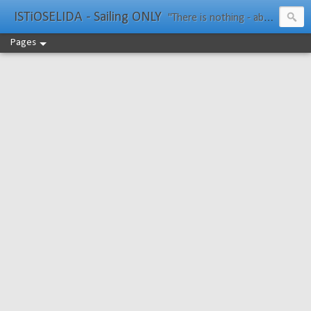
ISTiOSELIDA - Sailing ONLY
"There is nothing - absolutely nothing - half so much worth doing as simply messing about in boats." Water Rat, Kenneth Grahame
Pages