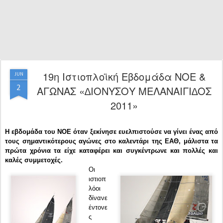
19η Ιστιοπλοϊκή Εβδομάδα ΝΟΕ &
JUN
2
ΑΓΩΝΑΣ «∆ΙΟΝΥΣΟΥ ΜΕΛΑΝΑΙΓΙ∆ΟΣ
2011»
Η εβδομάδα του ΝΟΕ όταν ξεκίνησε ευελπιστούσε να γίνει ένας από
τους σημαντικότερους αγώνες στο καλεντάρι της ΕΑΘ, μάλιστα τα
πρώτα χρόνια τα είχε καταφέρει και συγκέντρωνε και πολλές και
καλές συμμετοχές.
Οι
ιστιοπ
λόοι
δίνανε
έντονε
ς