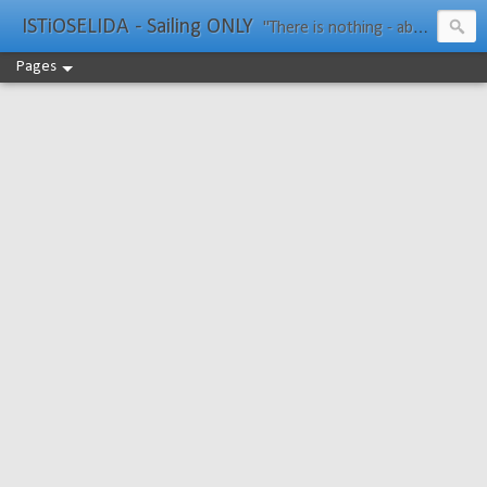
ISTiOSELIDA - Sailing ONLY
"There is nothing - absolutely nothing - half so much worth doing as simply messing about in boats." Water Rat, Kenneth Grahame
Pages