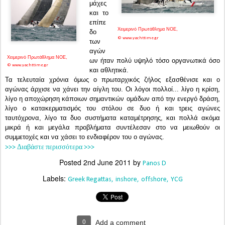
μάχες
και το
επίπε
Χειμερινό Πρωτάθλημα ΝΟΕ,
δο
©
www.yachttime.gr
των
αγών
Χειμερινό Πρωτάθλημα ΝΟΕ,
ων ήταν πολύ υψηλό τόσο οργανωτικά όσο
©
www.yachttime.gr
και αθλητικά.
Τα τελευταία χρόνια όμως ο πρωταρχικός ζήλος εξασθένισε και ο
αγώνας άρχισε να χάνει την αίγλη του. Οι λόγοι πολλοί... λίγο η κρίση,
λίγο η αποχώρηση κάποιων σημαντικών ομάδων από την ενεργό δράση,
λίγο ο κατακερματισμός του στόλου σε δυο ή και τρεις αγώνες
ταυτόχρονα, λίγο τα δυο συστήματα καταμέτρησης, και πολλά ακόμα
μικρά ή και μεγάλα προβλήματα συντέλεσαν στο να μειωθούν οι
συμμετοχές και να χάσει το ενδιαφέρον του ο αγώνας.
>>> Διαβάστε περισσότερα >>>
Posted
2nd June 2011
by
Panos D
Labels:
Greek Regattas
inshore
offshore
YCG
0
Add a comment