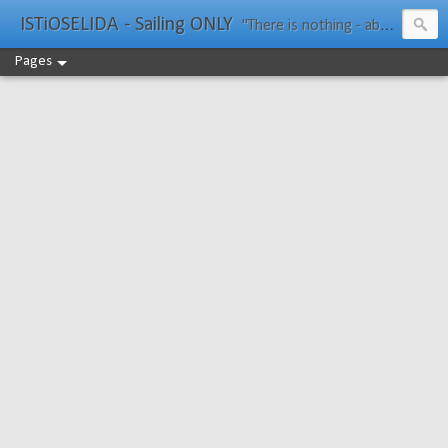
ISTiOSELIDA - Sailing ONLY
"There is nothing - absolutely nothing - half so much worth doing as simply messing about in boats." Water Rat, Kenneth Grahame
Pages