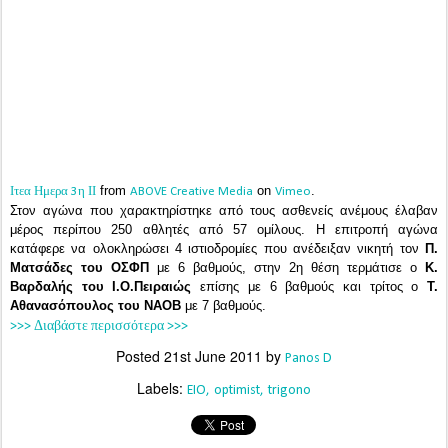
from
on
.
Ιτεα Ημερα 3η ΙΙ
ABOVE Creative Media
Vimeo
Στον αγώνα που χαρακτηρίστηκε από τους ασθενείς ανέμους έλαβαν
μέρος περίπου 250 αθλητές από 57 ομίλους. Η επιτροπή αγώνα
κατάφερε να ολοκληρώσει 4 ιστιοδρομίες που ανέδειξαν νικητή τον
Π.
Ματσάδες του ΟΣΦΠ
με 6 βαθμούς, στην 2η θέση τερμάτισε ο
Κ.
Βαρδαλής του Ι.Ο.Πειραιώς
επίσης με 6 βαθμούς και τρίτος ο
Τ.
Αθανασόπουλος του ΝΑΟΒ
με 7 βαθμούς.
>>> Διαβάστε περισσότερα >>>
Posted
21st June 2011
by
Panos D
Labels:
EIO
optimist
trigono