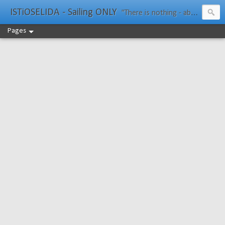
ISTiOSELIDA - Sailing ONLY
"There is nothing - absolutely nothing - half so much worth doing as simply messing about in boats." Water Rat, Kenneth Grahame
Pages