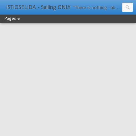
ISTiOSELIDA - Sailing ONLY
"There is nothing - absolutely nothing - half so much worth doing as simply messing about in boats." Water Rat, Kenneth Grahame
Pages