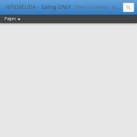
ISTiOSELIDA - Sailing ONLY
"There is nothing - absolutely nothing - half so much worth doing as simply messing about in boats." Water Rat, Kenneth Grahame
Pages