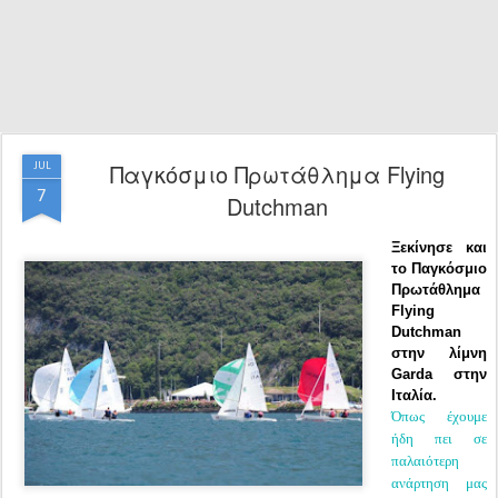
Παγκόσμιο Πρωτάθλημα Flying
JUL
7
Dutchman
Ξεκίνησε και
το Παγκόσμιο
Πρωτάθλημα
Flying
Dutchman
στην λίμνη
Garda στην
Ιταλία.
Όπως έχουμε
ήδη πει σε
παλαιότερη
ανάρτηση μας