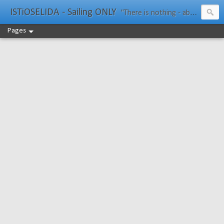
ISTiOSELIDA - Sailing ONLY
"There is nothing - absolutely nothing - half so much worth doing as simply messing about in boats." Water Rat, Kenneth Grahame
Pages