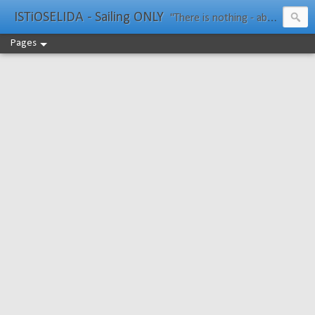
ISTiOSELIDA - Sailing ONLY
"There is nothing - absolutely nothing - half so much worth doing as simply messing about in boats." Water Rat, Kenneth Grahame
Pages