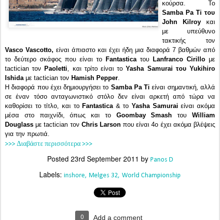
κούρσα. Το
Samba Pa Ti του
John Kilroy
και
με υπεύθυνο
τακτικής τον
Vasco Vascotto,
είναι άπιαστο και έχει ήδη μια διαφορά 7 βαθμών από
το δεύτερο σκάφος που είναι το
Fantastica
του
Lanfranco Cirillo
με
tactician τον
Paoletti
, και τρίτο
είναι το
Yasha Samurai του Yukihiro
Ishida
με tactician τον
Hamish Pepper
.
Η διαφορά που έχει δημιουργήσει το
Samba Pa Ti
είναι σημαντική, αλλά
σε έναν τόσο ανταγωνιστικό στόλο δεν είναι αρκετή από τώρα να
καθορίσει το τίτλο, και το
Fantastica
& το
Yasha Samurai
είναι ακόμα
μέσα στο παιχνίδι, όπως και το
Goombay Smash
του
William
Douglass
με tactician τον
Chris Larson
που είναι 4ο έχει ακόμα βλέψεις
για την πρωτιά.
>>> Διαβάστε περισσότερα >>>
Posted
23rd September 2011
by
Panos D
Labels:
inshore
Melges 32
World Championship
0
Add a comment