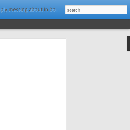
ats." Water Rat, Kenneth Grahame
ches New
n Spars has
pars.com.
imagery, and
isting and
ail about the