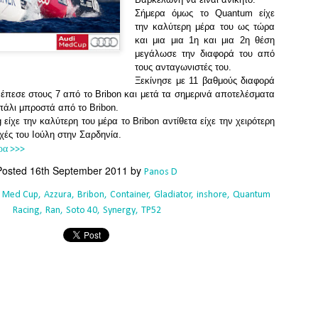
Southern Spars' global operation and product offe
Σήμερα όμως το Quantum είχε
previous version of the site.
την καλύτερη μέρα του ως τώρα
και μια μια 1η και μια 2η θέση
"With eye-catching images of some of Southern 
μεγάλωσε την διαφορά του από
projects, the new, more visual home page provides
τους ανταγωνιστές του.
with access to a wide range of information with ju
Ξεκίνησε με 11 βαθμούς διαφορά
clicks of their mouse. I think we're on the mark w
 έπεσε στους 7 από το Bribon και μετά τα σημερινά αποτελέσματα
usability, providing quick access to details of th
 πάλι μπροστά από το Bribon.
products, technology, services and news," said 
είχε την καλύτερη του μέρα το Bribon αντίθετα είχε την χειρότερη
Director, Mark Hauser.
χές του Ιούλη στην Σαρδηνία.
ρα >>>
Posted
16th September 2011
by
Panos D
i Med Cup
Azzura
Bribon
Container
Gladiator
inshore
Quantum
Racing
Ran
Soto 40
Synergy
TP52