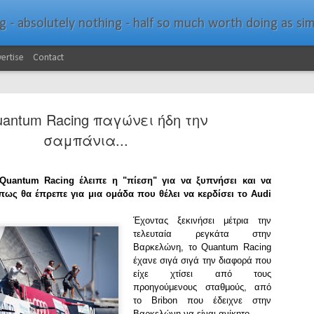
bsolutely nothing - half so much worth doing as simply messing about in bo
ertise
Contact
uantum Racing παγώνει ήδη την
σαμπάνια...
 Quantum Racing έλειπε η "πίεση" για να ξυπνήσει και να
Southern Spars Laun
JAN
πως θα έπρεπε για μια ομάδα που θέλει να κερδίσει το Audi
19
Website
Έχοντας ξεκινήσει μέτρια την
τελευταία ρεγκάτα στην
North Technology Group (NTG) company Souther
Βαρκελώνη, το Quantum Racing
launched a brand-new website at www.southerns
έχανε σιγά σιγά την διαφορά που
είχε χτίσει από τους
With an emphasis on quality information, video, 
προηγούμενους σταθμούς, από
interactive elements, the new website provides ex
το Bribon που έδειχνε στην
prospective customers with considerably more det
Βαρκελώνη να είναι ανίκητο.