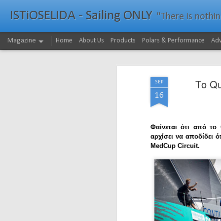
ISTiOSELIDA - Sailing ONLY
"There is nothing - a
Magazine
Home
About Us
Products
Polars & Performance
Adv
Το Q
SEP
16
Φαίνεται ότι από το
αρχίσει να αποδίδει ό
MedCup Circuit.