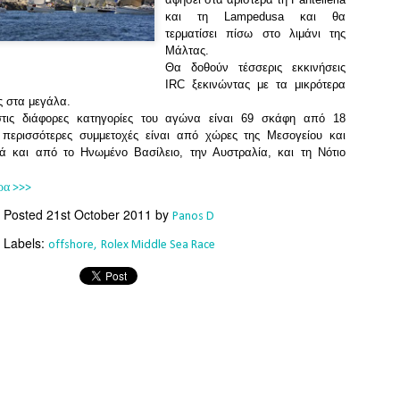
Southern Spars' global operation and product offe
και τη Lampedusa και θα
previous version of the site.
τερματίσει πίσω στο λιμάνι της
Μάλτας.
"With eye-catching images of some of Southern 
Θα δοθούν τέσσερις εκκινήσεις
projects, the new, more visual home page provides
IRC ξεκινώντας με τα μικρότερα
with access to a wide range of information with ju
ς στα μεγάλα.
clicks of their mouse. I think we're on the mark w
στις διάφορες κατηγορίες του αγώνα είναι 69 σκάφη από 18
usability, providing quick access to details of th
ι περισσότερες συμμετοχές είναι από χώρες της Μεσογείου και
products, technology, services and news," said 
λά και από το Ηνωμένο Βασίλειο, την Αυστραλία, και τη Νότιο
Director, Mark Hauser.
ρα >>>
Posted
21st October 2011
by
Panos D
Labels:
offshore
Rolex Middle Sea Race