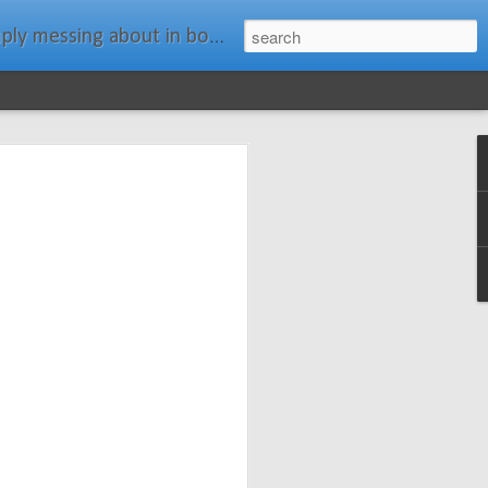
ats." Water Rat, Kenneth Grahame
ches New
n Spars has
pars.com.
imagery, and
isting and
ail about the