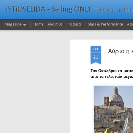
ISTiOSELIDA - Sailing ONLY
"There is nothing - a
Magazine
Home
About Us
Products
Polars & Performance
Adv
Αύριο η 
OCT
21
Τον Οκτώβριο τα μάτι
από τα τελευταία μεγά