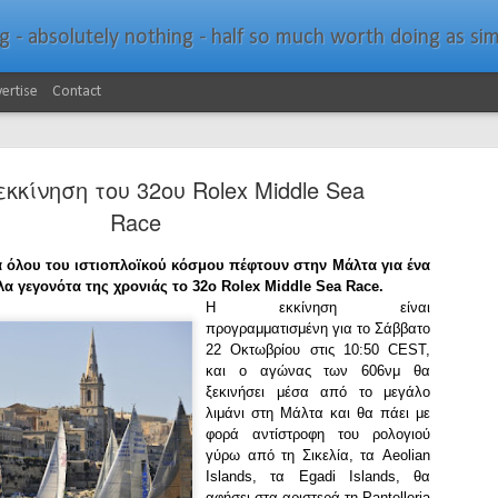
bsolutely nothing - half so much worth doing as simply messing about in bo
ertise
Contact
εκκίνηση του 32ου Rolex Middle Sea
Race
α όλου του ιστιοπλοϊκού κόσμου πέφτουν στην Μάλτα για ένα
λα γεγονότα της χρονιάς το 32ο
Rolex Middle Sea Race.
Southern Spars Laun
JAN
Η εκκίνηση είναι
19
προγραμματισμένη για το Σάββατο
Website
22 Οκτωβρίου στις 10:50 CEST
,
και ο αγώνας των 606νμ θα
North Technology Group (NTG) company Souther
ξεκινήσει μέσα από το μεγάλο
launched a brand-new website at www.southerns
λιμάνι στη Μάλτα και θα πάει με
φορά αντίστροφη του ρολογιού
With an emphasis on quality information, video, 
γύρω από τη Σικελία, τα
Aeolian
interactive elements, the new website provides ex
Islands, τα
Egadi Islands, θα
prospective customers with considerably more det
αφήσει στα αριστερά τη Pantelleria