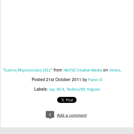
from
on
.
"Ιωάννη Μπρεκουλάκη 2011"
ABOVE Creative Media
Vimeo
Posted
21st October 2011
by
Panos D
Labels:
iop
RS:X
Techno293
trigono
0
Add a comment