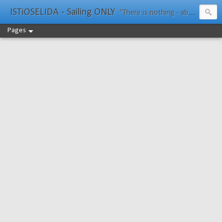
ISTiOSELIDA - Sailing ONLY
"There is nothing - absolutely nothing - half so much worth doing as simply messing about in boats." Water Rat, Kenneth Grahame
Pages