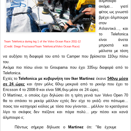
άλμπουρο
ακόμα... γιατί
φέτος ως γνωστό
βρέχει άλμπουρα
στον
Ατλαντικό..., και
το Telefonica
εί
ναι άνετα
Team Telefonica during leg 1 of the Volvo Ocean Race 2011-12
μπροστά και
(Credit: Diego Fructuoso/Team Telefonica/Volvo Ocean Race)
μάλιστα με τάση
να αυξήσει τη διαφορά του από το Camper που βρίσκεται 110νμ πίσω
του.
Ακόμα πιο πίσω είναι το Groupama που έχει 335νμ διαφορά από το
Telefonica.
Εχτές το
Telefonica με κυβερνήτη τον Iker Martinez
έκανε
540νμ μέσα
σε 24 ώρες
και ήταν μόλις 60νμ μακρυά από το ρεκόρ που έχει το
Ericsson 4 το 2008-9 και είναι 596,6νμ μέσα σε 24 ώρες.
O
Martínez, ο οποίος έχει δηλώσει ότι η τρίτη γενιά των
Volvo Open 70
θα το σπάσει το ρεκόρ μάλλον εχτές δεν είχε το γκάζι στο πάτωμα...
ποιος τον κατηγορεί κιόλας με τόσα που γίνονται... μάλλον το κρατάγανε
λίγο το σκάφος δεν πιέζανε και πάρα πολύ... μην πέσει και κανά
άλμπουρο ε;
Πάντως σήμερα δήλωσε ο
Martinez
ότι: "θα έχουμε