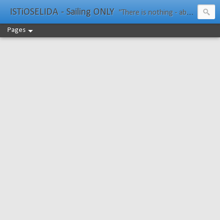
ISTiOSELIDA - Sailing ONLY
"There is nothing - absolutely nothing - half so much worth doing as simply messing about in boats." Water Rat, Kenneth Grahame
Pages