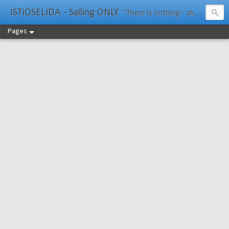
ISTiOSELIDA - Sailing ONLY
"There is nothing - absolutely nothing - half so much worth doing as simply messing about in boats." Water Rat, Kenneth Grahame
Pages